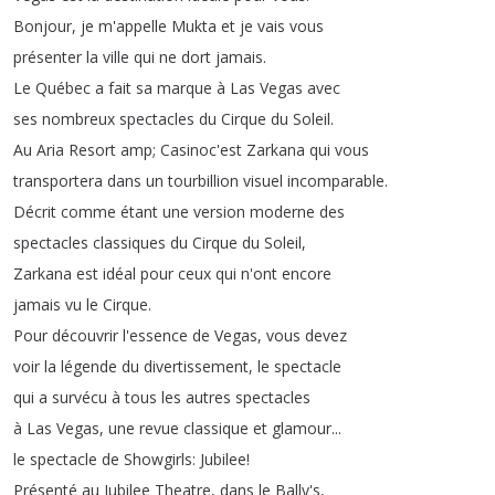
Bonjour
,
je
m'appelle
Mukta
et
je
vais
vous
présenter
la
ville
qui
ne
dort
jamais
.
Le
Québec
a
fait
sa
marque
à
Las
Vegas
avec
ses
nombreux
spectacles
du
Cirque
du
Soleil
.
Au
Aria
Resort
amp
;
Casinoc'est
Zarkana
qui
vous
transportera
dans
un
tourbillion
visuel
incomparable
.
Décrit
comme
étant
une
version
moderne
des
spectacles
classiques
du
Cirque
du
Soleil
,
Zarkana
est
idéal
pour
ceux
qui
n'ont
encore
jamais
vu
le
Cirque
.
Pour
découvrir
l'essence
de
Vegas
,
vous
devez
voir
la
légende
du
divertissement
,
le
spectacle
qui
a
survécu
à
tous
les
autres
spectacles
à
Las
Vegas
,
une
revue
classique
et
glamour
...
le
spectacle
de
Showgirls
:
Jubilee
!
Présenté
au
Jubilee
Theatre
,
dans
le
Bally's
,