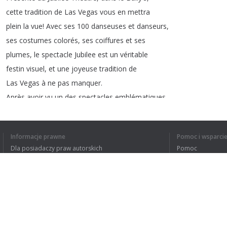
cette
tradition
de
Las
Vegas
vous
en
mettra
plein
la
vue
!
Avec
ses
100
danseuses
et
danseurs
,
ses
costumes
colorés
,
ses
coiffures
et
ses
plumes
,
le
spectacle
Jubilee
est
un
véritable
festin
visuel
,
et
une
joyeuse
tradition
de
Las
Vegas
à
ne
pas
manquer
.
Après
avoir
vu
un
des
spectacles
emblématiques
de
Las
Vegas
,
on
est
prêts
pour
sortir
!
Et
à
la
Vegas
,
c'est
pas
le
choix
qui
manque
;
Informacje prawne
Pomoc i wsparci
des
clubs
avec
DJs
connus
,
des
boîtes
avec
Dla posiadaczy praw autorskich
Pomoc
Polityki prywatności
FAQ
Terms of Use
1
2
Rozszerzenie do przeglądarki