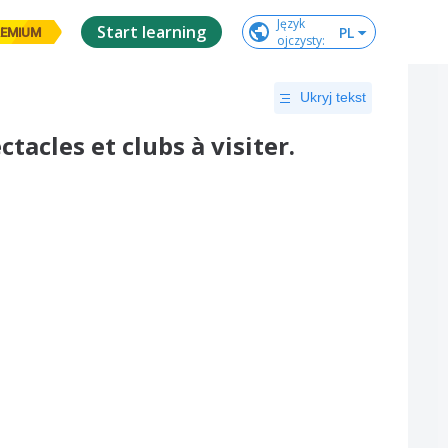
Język

Start learning
PL
EMIUM
ojczysty
:
Ukryj tekst
tacles et clubs à visiter.