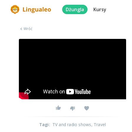
Dżungla
Kursy
Wróć
Tagi
:
TV and radio shows
, Travel