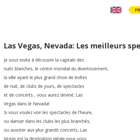
PR
Las Vegas, Nevada: Les meilleurs spec
Je
vous
invite
à
découvrir
la
capitale
des
nuits
blanches
,
le
centre
mondial
du
divertissement
,
la
ville
ayant
le
plus
grand
choix
de
boîtes
de
nuit
,
de
clubs
de
jours
,
de
spectacles
et
de
concerts
...
vous
aurez
deviné
;
Las
Vegas
dans
le
Nevada
!
Si
vous
voulez
voir
les
spectacles
de
l'heure
,
ou
danser
dans
les
clubs
les
plus
branchés
,
ou
assister
aux
plus
grands
concerts
,
Las
Vegas
est
la
destination
idéale
pour
vous
.