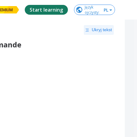
Język

Start learning
PL
EMIUM
ojczysty
:
Ukryj tekst
emande