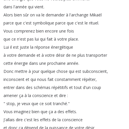
dans
l'année
qui
vient
.
Alors
bien
sûr
on
va
le
demander
à
l'archange
Mikaël
parce
que
c'est
symbolique
parce
que
c'est
le
rituel
.
Vous
comprenez
bien
encore
une
fois
que
ce
n'est
pas
lui
qui
fait
à
votre
place
.
Lui
il
est
juste
la
réponse
énergétique
à
votre
demande
et
à
votre
désir
de
ne
plus
transporter
cette
énergie
dans
une
prochaine
année
.
Donc
mettre
à
jour
quelque
chose
qui
est
subconscient
,
inconscient
et
qui
nous
fait
constamment
répéter
,
entrer
dans
des
schémas
répétitifs
et
tout
d'un
coup
amener
ça
à
la
conscience
et
dire
:
"
stop
,
je
veux
que
ce
soit
tranché
."
Vous
imaginez
bien
que
ça
a
des
effets
.
J'allais
dire
c'est
les
effets
de
la
conscience
et
donc
ça
dépend
de
la
puissance
de
votre
désir