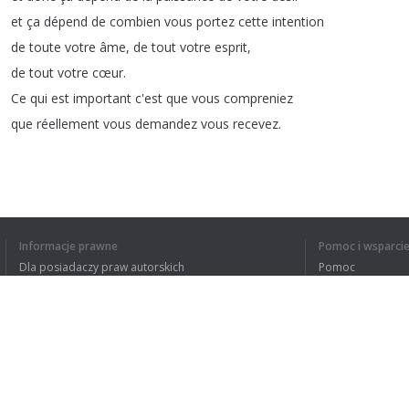
et
ça
dépend
de
combien
vous
portez
cette
intention
de
toute
votre
âme
,
de
tout
votre
esprit
,
de
tout
votre
cœur
.
Ce
qui
est
important
c'est
que
vous
compreniez
que
réellement
vous
demandez
vous
recevez
.
Informacje prawne
Pomoc i wsparci
Dla posiadaczy praw autorskich
Pomoc
ZROZUMIAŁEM C
Polityki prywatności
FAQ
Terms of Use
Rozszerzenie do przeglądarki