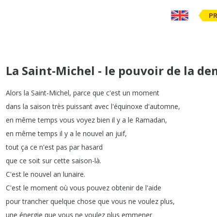
PR
La Saint-Michel - le pouvoir de la d
Alors
la
Saint-Michel
,
parce
que
c'est
un
moment
dans
la
saison
très
puissant
avec
l'équinoxe
d'automne
,
en
même
temps
vous
voyez
bien
il
y
a
le
Ramadan
,
en
même
temps
il
y
a
le
nouvel
an
juif
,
tout
ça
ce
n'est
pas
par
hasard
que
ce
soit
sur
cette
saison-là
.
C'est
le
nouvel
an
lunaire
.
C'est
le
moment
où
vous
pouvez
obtenir
de
l'aide
pour
trancher
quelque
chose
que
vous
ne
voulez
plus
,
une
énergie
que
vous
ne
voulez
plus
emmener