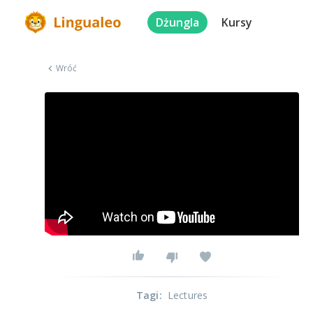
Dżungla
Kursy
Wróć
Tagi
:
Lectures