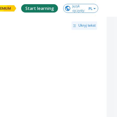
Język

Start learning
PL
EMIUM
ojczysty
:
Ukryj tekst