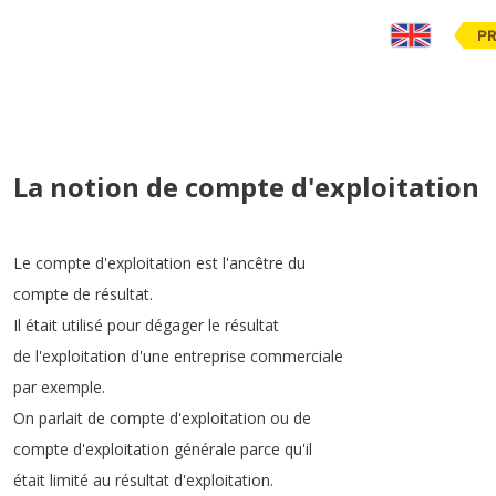
PR
La notion de compte d'exploitation
Le
compte
d'exploitation
est
l'ancêtre
du
compte
de
résultat
.
Il
était
utilisé
pour
dégager
le
résultat
de
l'exploitation
d'une
entreprise
commerciale
par
exemple
.
On
parlait
de
compte
d'exploitation
ou
de
compte
d'exploitation
générale
parce
qu'il
était
limité
au
résultat
d'exploitation
.