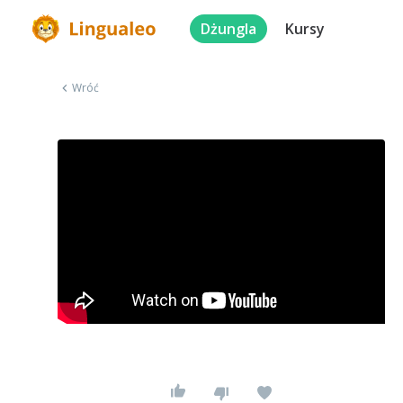
Dżungla
Kursy
Wróć