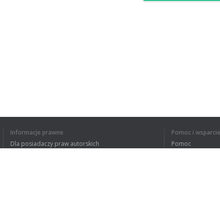
Informacje prawne
Pomoc i wsparci
Dla posiadaczy praw autorskich
Pomoc
Polityki prywatności
FAQ
Terms of Use
Rozszerzenie do przeglądarki