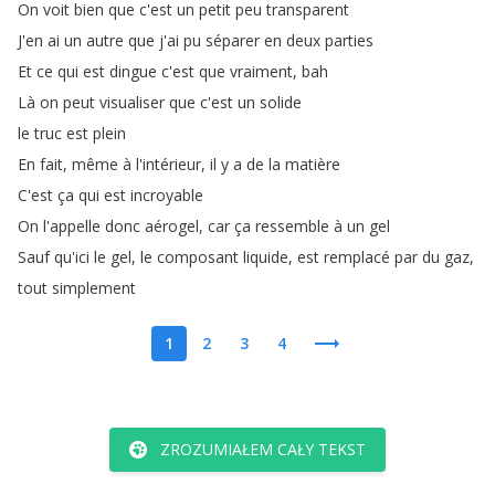
On
voit
bien
que
c'est
un
petit
peu
transparent
J'en
ai
un
autre
que
j'ai
pu
séparer
en
deux
parties
Et
ce
qui
est
dingue
c'est
que
vraiment
,
bah
Là
on
peut
visualiser
que
c'est
un
solide
le
truc
est
plein
En
fait
,
même
à
l'intérieur
,
il
y
a
de
la
matière
C'est
ça
qui
est
incroyable
On
l'appelle
donc
aérogel
,
car
ça
ressemble
à
un
gel
Sauf
qu'ici
le
gel
,
le
composant
liquide
,
est
remplacé
par
du
gaz
,
tout
simplement
1
2
3
4
ZROZUMIAŁEM CAŁY TEKST