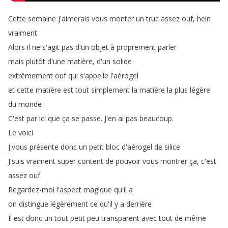
Cette
semaine
j'aimerais
vous
monter
un
truc
assez
ouf
,
hein
vraiment
Alors
il
ne
s'agit
pas
d'un
objet
à
proprement
parler
mais
plutôt
d'une
matière
,
d'un
solide
extrêmement
ouf
qui
s'appelle
l'aérogel
et
cette
matière
est
tout
simplement
la
matière
la
plus
légère
du
monde
C'est
par
ici
que
ça
se
passe
.
J'en
ai
pas
beaucoup
.
Le
voici
J'vous
présente
donc
un
petit
bloc
d'aérogel
de
silice
J'suis
vraiment
super
content
de
pouvoir
vous
montrer
ça
,
c'est
assez
ouf
Regardez-moi
l'aspect
magique
qu'il
a
on
distingue
légèrement
ce
qu'il
y
a
derrière
Il
est
donc
un
tout
petit
peu
transparent
avec
tout
de
même