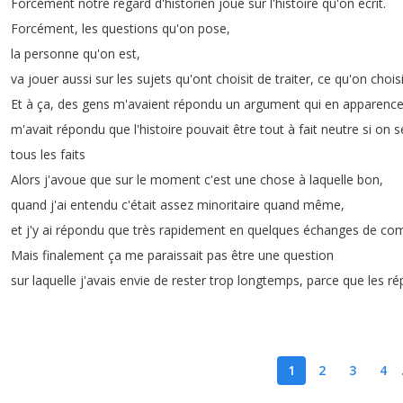
Forcément
notre
regard
d'historien
joue
sur
l'histoire
qu'on
écrit
.
Forcément
,
les
questions
qu'on
pose
,
la
personne
qu'on
est
,
va
jouer
aussi
sur
les
sujets
qu'ont
choisit
de
traiter
,
ce
qu'on
choisi
Et
à
ça
,
des
gens
m'avaient
répondu
un
argument
qui
en
apparenc
m'avait
répondu
que
l'histoire
pouvait
être
tout
à
fait
neutre
si
on
s
tous
les
faits
Alors
j'avoue
que
sur
le
moment
c'est
une
chose
à
laquelle
bon
,
quand
j'ai
entendu
c'était
assez
minoritaire
quand
même
,
et
j'y
ai
répondu
que
très
rapidement
en
quelques
échanges
de
com
Mais
finalement
ça
me
paraissait
pas
être
une
question
sur
laquelle
j'avais
envie
de
rester
trop
longtemps
,
parce
que
les
ré
1
2
3
4