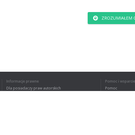
ZROZUMIAŁEM C
Informacje prawne
Pomoc i wsparci
Dla posiadaczy praw autorskich
Pomoc
Polityki prywatności
FAQ
Terms of Use
Rozszerzenie do przeglądarki