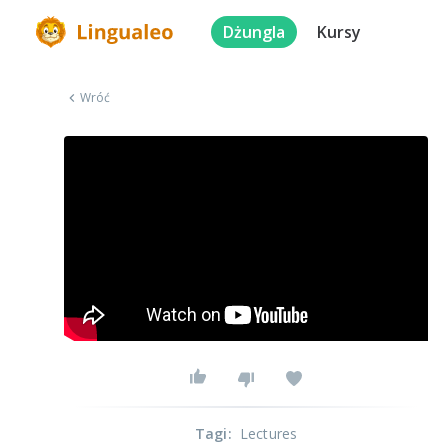
Dżungla
Kursy
Wróć
Tagi
:
Lectures