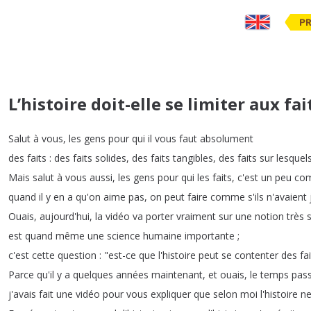
PR
L’histoire doit-elle se limiter aux fai
Salut
à
vous
,
les
gens
pour
qui
il
vous
faut
absolument
des
faits
:
des
faits
solides
,
des
faits
tangibles
,
des
faits
sur
lesquel
Mais
salut
à
vous
aussi
,
les
gens
pour
qui
les
faits
,
c'est
un
peu
co
quand
il
y
en
a
qu'on
aime
pas
,
on
peut
faire
comme
s'ils
n'avaient
Ouais
,
aujourd'hui
,
la
vidéo
va
porter
vraiment
sur
une
notion
très
est
quand
même
une
science
humaine
importante
;
c'est
cette
question
: "
est-ce
que
l'histoire
peut
se
contenter
des
fa
Parce
qu'il
y
a
quelques
années
maintenant
,
et
ouais
,
le
temps
pas
j'avais
fait
une
vidéo
pour
vous
expliquer
que
selon
moi
l'histoire
n