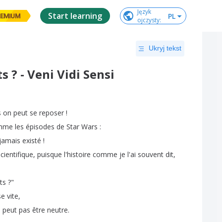
Język

Start learning
PL
EMIUM
ojczysty
:
Ukryj tekst
ts ? - Veni Vidi Sensi
s
on
peut
se
reposer
!
mme
les
épisodes
de
Star
Wars
:
jamais
existé
!
scientifique
,
puisque
l'histoire
comme
je
l'ai
souvent
dit
,
its
?"
se
vite
,
e
peut
pas
être
neutre
.