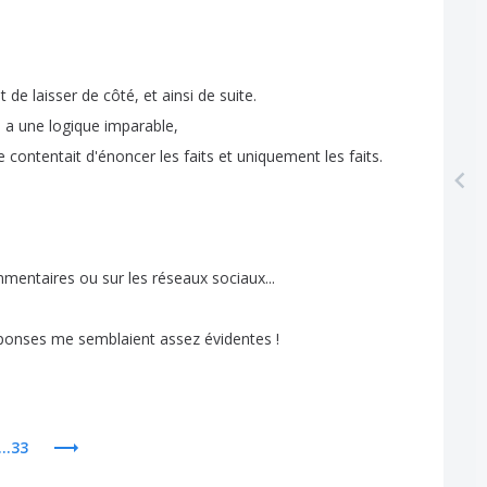
t
de
laisser
de
côté
,
et
ainsi
de
suite
.
e
a
une
logique
imparable
,
e
contentait
d'énoncer
les
faits
et
uniquement
les
faits
.
mentaires
ou
sur
les
réseaux
sociaux
...
ponses
me
semblaient
assez
évidentes
!
...33