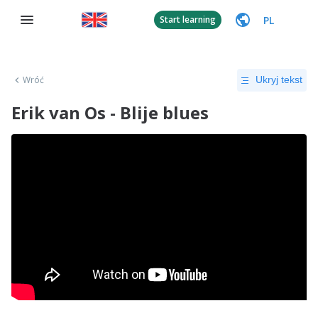
PL
Start learning
Wróć
Ukryj tekst
Erik van Os - Blije blues