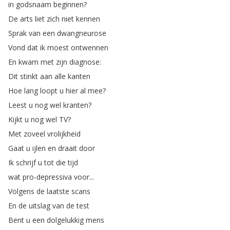
in
godsnaam
beginnen
?
De
arts
liet
zich
niet
kennen
Sprak
van
een
dwangneurose
Vond
dat
ik
moest
ontwennen
En
kwam
met
zijn
diagnose
:
Dit
stinkt
aan
alle
kanten
Hoe
lang
loopt
u
hier
al
mee
?
Leest
u
nog
wel
kranten
?
Kijkt
u
nog
wel
TV
?
Met
zoveel
vrolijkheid
Gaat
u
ijlen
en
draait
door
Ik
schrijf
u
tot
die
tijd
wat
pro-depressiva
voor
...
Volgens
de
laatste
scans
En
de
uitslag
van
de
test
Bent
u
een
dolgelukkig
mens