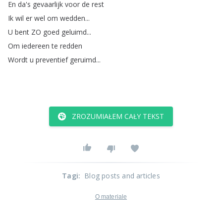
En
da's
gevaarlijk
voor
de
rest
Ik
wil
er
wel
om
wedden
...
U
bent
ZO
goed
geluimd
...
Om
iedereen
te
redden
Wordt
u
preventief
geruimd
...
ZROZUMIAŁEM CAŁY TEKST
Tagi
:
Blog posts and articles
O materiale