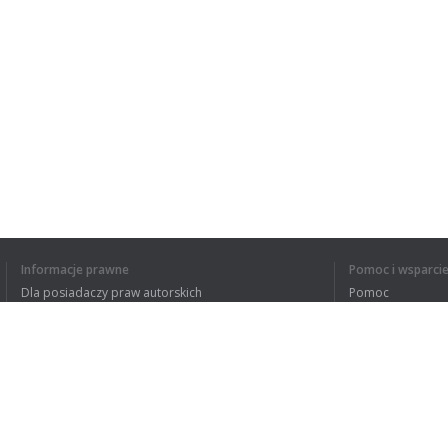
Informacje prawne
Pomoc i wsparci
Dla posiadaczy praw autorskich
Pomoc
Polityki prywatności
FAQ
Terms of Use
Rozszerzenie do przeglądarki