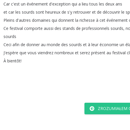
Car
c'est
un
événement
d'exception
qui
a
lieu
tous
les
deux
ans
et
car
les
sourds
sont
heureux
de
s'y
retrouver
et
de
découvrir
le
sp
Pleins
d'autres
domaines
qui
donnent
la
richesse
à
cet
événement
Ce
festival
comporte
aussi
des
stands
de
professionnels
sourds
,
n
sourds
Ceci
afin
de
donner
au
monde
des
sourds
et
à
leur
économie
un
él
J'espère
que
vous
viendrez
nombreux
et
serez
présent
au
festival
cl
À
bientôt
!
ZROZUMIAŁEM C