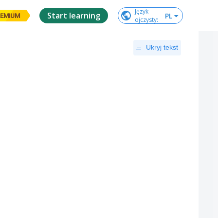
Język

Start learning
PL
EMIUM
ojczysty
:
Ukryj tekst