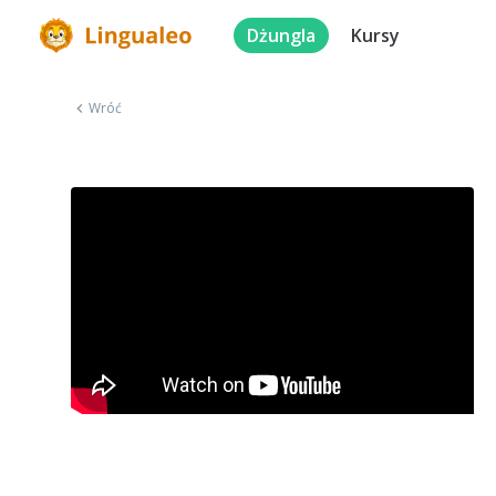
Dżungla
Kursy
Wróć