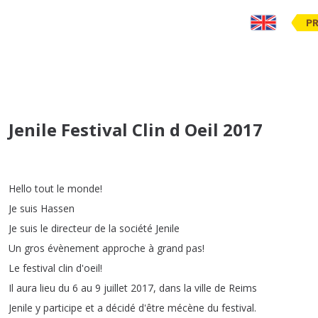
PR
Jenile Festival Clin d Oeil 2017
Hello
tout
le
monde
!
Je
suis
Hassen
Je
suis
le
directeur
de
la
société
Jenile
Un
gros
évènement
approche
à
grand
pas
!
Le
festival
clin
d'oeil
!
Il
aura
lieu
du
6
au
9
juillet
2017,
dans
la
ville
de
Reims
Jenile
y
participe
et
a
décidé
d'être
mécène
du
festival
.