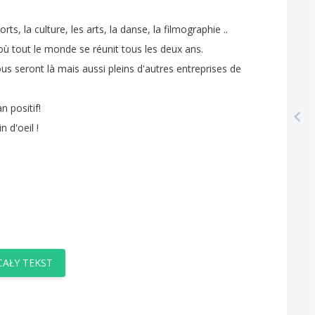
orts
,
la
culture
,
les
arts
,
la
danse
,
la
filmographie
..
où
tout
le
monde
se
réunit
tous
les
deux
ans
.
ous
seront
là
mais
aussi
pleins
d'autres
entreprises
de
an
positif
!
in
d'oeil
!
AŁY TEKST