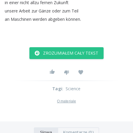
in
einer
nicht
allzu
fernen
Zukunft
unsere
Arbeit
zur
Gänze
oder
zum
Teil
an
Maschinen
werden
abgeben
können
.
ZROZUMIAŁEM CAŁY TEKST
Tagi
:
Science
O materiale
Słowa
Komentarze (0)