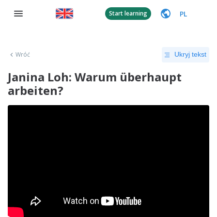
PL
Start learning
Wróć
Ukryj tekst
Janina Loh: Warum überhaupt
arbeiten?