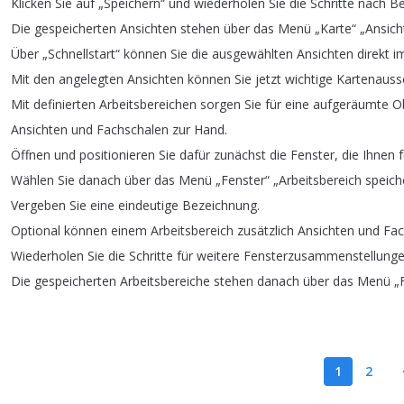
Klicken
Sie
auf
„
Speichern
“
und
wiederholen
Sie
die
Schritte
nach
Be
Die
gespeicherten
Ansichten
stehen
über
das
Menü
„
Karte
“ „
Ansich
Über
„
Schnellstart
“
können
Sie
die
ausgewählten
Ansichten
direkt
i
Mit
den
angelegten
Ansichten
können
Sie
jetzt
wichtige
Kartenauss
Mit
definierten
Arbeitsbereichen
sorgen
Sie
für
eine
aufgeräumte
O
Ansichten
und
Fachschalen
zur
Hand
.
Öffnen
und
positionieren
Sie
dafür
zunächst
die
Fenster
,
die
Ihnen
f
Wählen
Sie
danach
über
das
Menü
„
Fenster
“ „
Arbeitsbereich
speich
Vergeben
Sie
eine
eindeutige
Bezeichnung
.
Optional
können
einem
Arbeitsbereich
zusätzlich
Ansichten
und
Fac
Wiederholen
Sie
die
Schritte
für
weitere
Fensterzusammenstellung
Die
gespeicherten
Arbeitsbereiche
stehen
danach
über
das
Menü
„
1
2