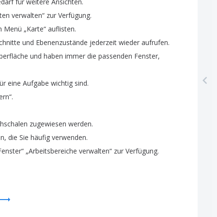
darf
für
weitere
Ansichten
.
ten
verwalten
“
zur
Verfügung
.
m
Menü
„
Karte
“
auflisten
.
chnitte
und
Ebenenzustände
jederzeit
wieder
aufrufen
.
berfläche
und
haben
immer
die
passenden
Fenster
,
ür
eine
Aufgabe
wichtig
sind
.
ern
“.
hschalen
zugewiesen
werden
.
en
,
die
Sie
häufig
verwenden
.
Fenster
“ „
Arbeitsbereiche
verwalten
“
zur
Verfügung
.