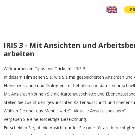
PR
IRIS 3 - Mit Ansichten und Arbeitsbe
arbeiten
Willkommen
zu
Tipps
und
Tricks
für
IRIS
3.
In
diesem
Film
sehen
Sie
,
wie
Sie
mit
gespeicherten
Ansichten
und
Ebenenzustände
und
Dialogfenster
behalten
und
damit
sehr
schnell
Mit
Ansichten
können
Sie
die
Kartenausschnitte
und
Ebenenzustän
Stellen
Sie
zuerst
den
gewünschten
Kartenausschnitt
und
Ebenenzu
Wählen
Sie
über
das
Menü
„
Karte
“ „
Aktuelle
Ansicht
speichern
“.
Vergeben
Sie
eine
eindeutige
Bezeichnung
.
Entscheiden
Sie
,
ob
die
Ansicht
nur
für
Sie
oder
für
alle
berechtigte