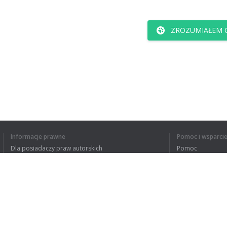
ZROZUMIAŁEM C
Informacje prawne
Pomoc i wsparci
Dla posiadaczy praw autorskich
Pomoc
Polityki prywatności
FAQ
Terms of Use
Rozszerzenie do przeglądarki