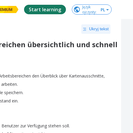
Język

Start learning
PL
EMIUM
ojczysty
:
Ukryj tekst
reichen übersichtlich und schnell
Arbeitsbereichen
den
Überblick
über
Kartenausschnitte
,
arbeiten
.
de
speichern
.
stand
ein
.
n
Benutzer
zur
Verfügung
stehen
soll
.