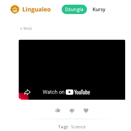
Dżungla
Kursy
Wróć
Tagi
:
Science