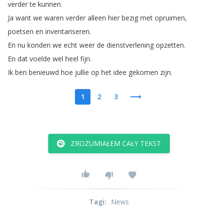
verder
te
kunnen
.
Ja
want
we
waren
verder
alleen
hier
bezig
met
opruimen
,
poetsen
en
inventariseren
.
En
nu
konden
we
echt
weer
de
dienstverlening
opzetten
.
En
dat
voelde
wel
heel
fijn
.
Ik
ben
benieuwd
hoe
jullie
op
het
idee
gekomen
zijn
.
1
2
3
ZROZUMIAŁEM CAŁY TEKST
Tagi
:
News