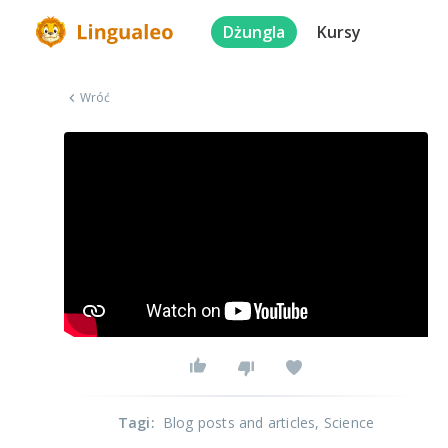
Dżungla
Kursy
Wróć
Tagi
:
Blog posts and articles
, Science