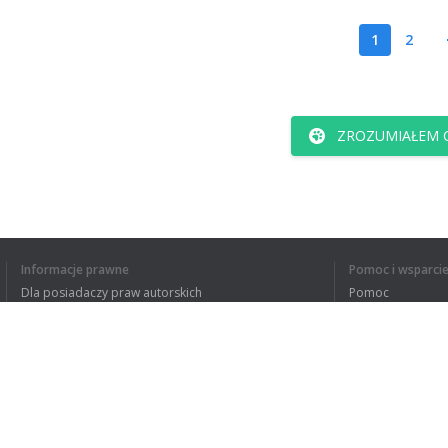
1
2
ZROZUMIAŁEM C
Informacje prawne
Pomoc i wsparci
Dla posiadaczy praw autorskich
Pomoc
Polityki prywatności
FAQ
Terms of Use
Rozszerzenie do przeglądarki