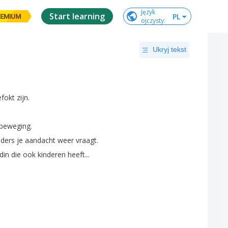
Język

Start learning
PL
EMIUM
ojczysty
:
Ukryj tekst
fokt
zijn
.
beweging
.
ders
je
aandacht
weer
vraagt
.
din
die
ook
kinderen
heeft
...