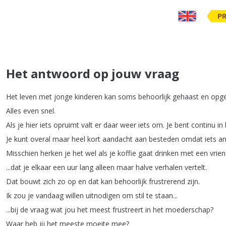
PR
Het antwoord op jouw vraag
Het
leven
met
jonge
kinderen
kan
soms
behoorlijk
gehaast
en
opge
Alles
even
snel
.
Als
je
hier
iets
opruimt
valt
er
daar
weer
iets
om
.
Je
bent
continu
in
Je
kunt
overal
maar
heel
kort
aandacht
aan
besteden
omdat
iets
an
Misschien
herken
je
het
wel
als
je
koffie
gaat
drinken
met
een
vrien
...
dat
je
elkaar
een
uur
lang
alleen
maar
halve
verhalen
vertelt
.
Dat
bouwt
zich
zo
op
en
dat
kan
behoorlijk
frustrerend
zijn
.
Ik
zou
je
vandaag
willen
uitnodigen
om
stil
te
staan
...
...
bij
de
vraag
wat
jou
het
meest
frustreert
in
het
moederschap
?
Waar
heb
jij
het
meeste
moeite
mee
?