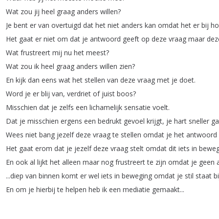
Wat
zou
jij
heel
graag
anders
willen
?
Je
bent
er
van
overtuigd
dat
het
niet
anders
kan
omdat
het
er
bij
ho
Het
gaat
er
niet
om
dat
je
antwoord
geeft
op
deze
vraag
maar
dez
Wat
frustreert
mij
nu
het
meest
?
Wat
zou
ik
heel
graag
anders
willen
zien
?
En
kijk
dan
eens
wat
het
stellen
van
deze
vraag
met
je
doet
.
Word
je
er
blij
van
,
verdriet
of
juist
boos
?
Misschien
dat
je
zelfs
een
lichamelijk
sensatie
voelt
.
Dat
je
misschien
ergens
een
bedrukt
gevoel
krijgt
,
je
hart
sneller
ga
Wees
niet
bang
jezelf
deze
vraag
te
stellen
omdat
je
het
antwoord
Het
gaat
erom
dat
je
jezelf
deze
vraag
stelt
omdat
dit
iets
in
beweg
En
ook
al
lijkt
het
alleen
maar
nog
frustreert
te
zijn
omdat
je
geen
...
diep
van
binnen
komt
er
wel
iets
in
beweging
omdat
je
stil
staat
bi
En
om
je
hierbij
te
helpen
heb
ik
een
mediatie
gemaakt
...