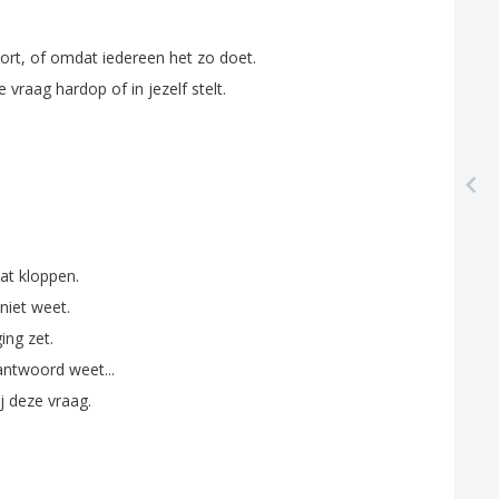
ort
,
of
omdat
iedereen
het
zo
doet
.
e
vraag
hardop
of
in
jezelf
stelt
.
at
kloppen
.
niet
weet
.
ing
zet
.
antwoord
weet
...
j
deze
vraag
.