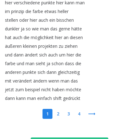
hier
verschiedene
punkte
hier
kann
man
im
prinzip
die
farbe
etwas
heller
stellen
oder
hier
auch
ein
bisschen
dunkler
ja
so
wie
man
das
gerne
hätte
hat
auch
die
möglichkeit
hier
an
diesen
äußeren
kleinen
projekten
zu
ziehen
und
dann
ändert
sich
auch
um
hier
die
farbe
und
man
sieht
ja
schon
dass
die
anderen
punkte
sich
dann
gleichzeitig
mit
verändert
ändern
wenn
man
das
jetzt
zum
beispiel
nicht
haben
möchte
dann
kann
man
einfach
shift
gedrückt
1
2
3
4