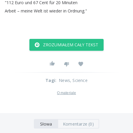
"112
Euro
und
67
Cent
für
20
Minuten
Arbeit
–
meine
Welt
ist
wieder
in
Ordnung
."
ZROZUMIAŁEM CAŁY TEKST
Tagi
:
News
, Science
O materiale
Słowa
Komentarze (0)