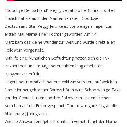
"
Goodbye
Deutschland
"-Peggy
verrät
:
So
heißt
ihre
Tochter
!
Endlich
hat
sie
auch
den
Namen
verraten
!
Goodbye
Deutschland-Star
Peggy
Jerofke
ist
vor
wenigen
Tagen
zum
ersten
Mal
Mama
einer
Tochter
geworden
:
Am
14.
März
kam
das
kleine
Wunder
zur
Welt
und
wurde
direkt
allen
Followern
vorgestellt
.
Mithilfe
einer
künstlichen
Befruchtung
hatten
sich
die
TV-
Bekanntheit
und
ihr
Angebeteter
ihren
lang
ersehnten
Babywunsch
erfüllt
.
Gegenüber
Promiflash
hat
nun
exklusiv
verraten
,
auf
welchen
Name
ihr
neugeborener
Spross
hören
wird
!
Schon
wenige
Tage
vor
der
Geburt
hatten
und
ihre
Follower
mit
einem
kleinen
Kettchen
auf
die
Folter
gespannt
:
Darauf
war
ganz
filigran
die
Abkürzung
J
.
J
.
eingraviert
.
Wie
die
Auswanderin
jetzt
Promiflash
verriet
,
fängt
der
Name