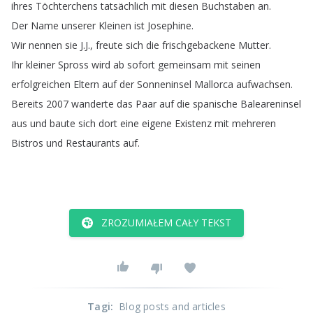
ihres
Töchterchens
tatsächlich
mit
diesen
Buchstaben
an
.
Der
Name
unserer
Kleinen
ist
Josephine
.
Wir
nennen
sie
J
.
J
.,
freute
sich
die
frischgebackene
Mutter
.
Ihr
kleiner
Spross
wird
ab
sofort
gemeinsam
mit
seinen
erfolgreichen
Eltern
auf
der
Sonneninsel
Mallorca
aufwachsen
.
Bereits
2007
wanderte
das
Paar
auf
die
spanische
Baleareninsel
aus
und
baute
sich
dort
eine
eigene
Existenz
mit
mehreren
Bistros
und
Restaurants
auf
.
ZROZUMIAŁEM CAŁY TEKST
Tagi
:
Blog posts and articles