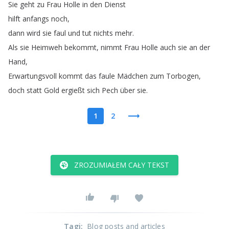
Sie
geht
zu
Frau
Holle
in
den
Dienst
hilft
anfangs
noch
,
dann
wird
sie
faul
und
tut
nichts
mehr
.
Als
sie
Heimweh
bekommt
,
nimmt
Frau
Holle
auch
sie
an
der
Hand
,
Erwartungsvoll
kommt
das
faule
Mädchen
zum
Torbogen
,
doch
statt
Gold
ergießt
sich
Pech
über
sie
.
1
2
ZROZUMIAŁEM CAŁY TEKST
Tagi
:
Blog posts and articles