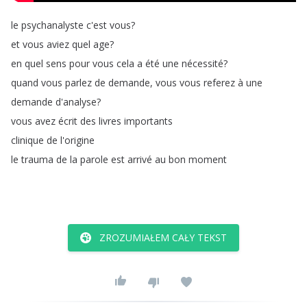
le
psychanalyste
c'est
vous
?
et
vous
aviez
quel
age
?
en
quel
sens
pour
vous
cela
a
été
une
nécessité
?
quand
vous
parlez
de
demande
,
vous
vous
referez
à
une
demande
d'analyse
?
vous
avez
écrit
des
livres
importants
clinique
de
l'origine
le
trauma
de
la
parole
est
arrivé
au
bon
moment
ZROZUMIAŁEM CAŁY TEKST