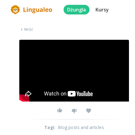
Dżungla
Kursy
Wróć
Tagi
:
Blog posts and articles