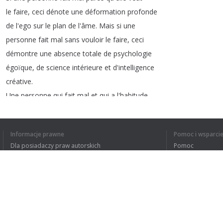
le
faire
,
ceci
dénote
une
déformation
profonde
de
l'ego
sur
le
plan
de
l'âme
.
Mais
si
une
personne
fait
mal
sans
vouloir
le
faire
,
ceci
démontre
une
absence
totale
de
psychologie
égoïque
,
de
science
intérieure
et
d'intelligence
créative
.
Une
personne
qui
fait
mal
et
qui
a
l'habitude
de
faire
mal
sans
vouloir
le
faire
,
est
une
personne
qui
pour
toutes
sortes
de
raisons
,
Informacje prawne
Pomoc i wsparci
est
forcée
de
vivre
une
expérience
qui
l'amènera
Dla posiadaczy praw autorskich
Pomoc
éventuellement
avoir
clair
à
travers
ses
Polityki prywatności
FAQ
Terms of Use
1
2
3
4
Rozszerzenie do przeglądarki