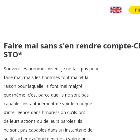
PR
Faire mal sans s'en rendre compte-
STO*
Souvent
les
hommes
disent
je
ne
fais
pas
pour
faire
mal
,
mais
les
hommes
font
mal
et
la
raison
pour
laquelle
ils
font
mal
malgré
eux
même
,
c'est
parce
que
ils
ne
sont
pas
capables
instantanément
de
voir
le
manque
d'intelligence
dans
l'impression
qu'ils
ont
de
leurs
actions
ou
de
leurs
paroles
.
Ils
ne
sont
pas
capables
dans
un
instantané
de
se
détacher
égoïquement
de
la
valeur
qu'ils