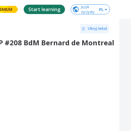
Język

Start learning
PL
EMIUM
ojczysty
:
Ukryj tekst
CP #208 BdM Bernard de Montreal