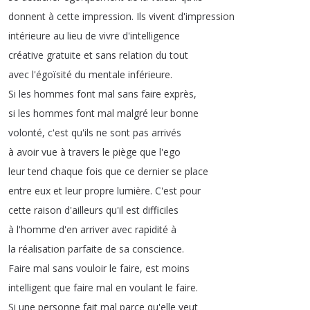
donnent
à
cette
impression
.
Ils
vivent
d'impression
intérieure
au
lieu
de
vivre
d'intelligence
créative
gratuite
et
sans
relation
du
tout
avec
l'égoïsité
du
mentale
inférieure
.
Si
les
hommes
font
mal
sans
faire
exprès
,
si
les
hommes
font
mal
malgré
leur
bonne
volonté
,
c'est
qu'ils
ne
sont
pas
arrivés
à
avoir
vue
à
travers
le
piège
que
l'ego
leur
tend
chaque
fois
que
ce
dernier
se
place
entre
eux
et
leur
propre
lumière
.
C'est
pour
cette
raison
d'ailleurs
qu'il
est
difficiles
à
l'homme
d'en
arriver
avec
rapidité
à
la
réalisation
parfaite
de
sa
conscience
.
Faire
mal
sans
vouloir
le
faire
,
est
moins
intelligent
que
faire
mal
en
voulant
le
faire
.
Si
une
personne
fait
mal
parce
qu'elle
veut