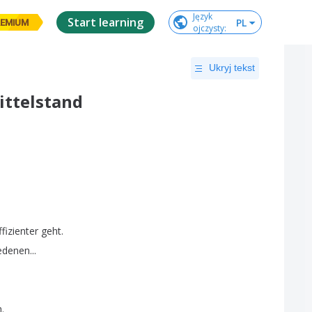
Język

Start learning
PL
EMIUM
ojczysty
:
Ukryj tekst
ittelstand
ffizienter
geht
.
iedenen
...
n
.