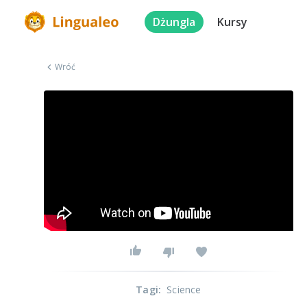
Dżungla
Kursy
Wróć
Tagi
:
Science