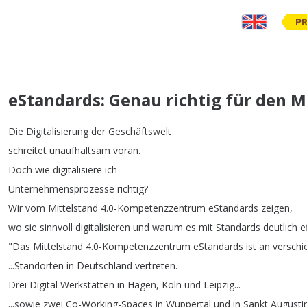
PR
eStandards: Genau richtig für den M
Die
Digitalisierung
der
Geschäftswelt
schreitet
unaufhaltsam
voran
.
Doch
wie
digitalisiere
ich
Unternehmensprozesse
richtig
?
Wir
vom
Mittelstand
4.0-Kompetenzzentrum
eStandards
zeigen
,
wo
sie
sinnvoll
digitalisieren
und
warum
es
mit
Standards
deutlich
e
"
Das
Mittelstand
4.0-Kompetenzzentrum
eStandards
ist
an
versch
...
Standorten
in
Deutschland
vertreten
.
Drei
Digital
Werkstätten
in
Hagen
,
Köln
und
Leipzig
...
...
sowie
zwei
Co-Working-Spaces
in
Wuppertal
und
in
Sankt
Augusti