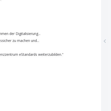
hmen
der
Digitalisierung
...
ssicher
zu
machen
und
...
enzzentrum
eStandards
weiterzubilden
."