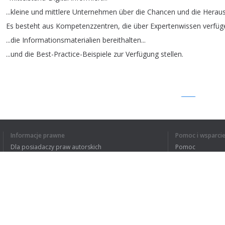
...
kleine
und
mittlere
Unternehmen
über
die
Chancen
und
die
Herau
Es
besteht
aus
Kompetenzzentren
,
die
über
Expertenwissen
verfüg
...
die
Informationsmaterialien
bereithalten
...
...
und
die
Best-Practice-Beispiele
zur
Verfügung
stellen
.
1
2
Informacje prawne
Pomoc i wsparci
Dla posiadaczy praw autorskich
Pomoc
ZROZUMIAŁEM C
Polityki prywatności
FAQ
Terms of Use
Rozszerzenie do przeglądarki