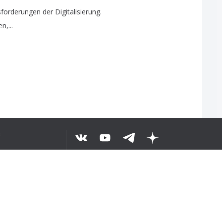
sforderungen
der
Digitalisierung
.
en
,...
e
AŁY TEKST
©
2026