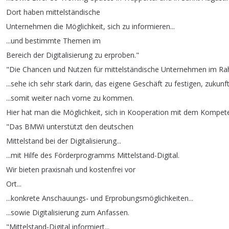
Dort
haben
mittelständische
Unternehmen
die
Möglichkeit
,
sich
zu
informieren
...
...
und
bestimmte
Themen
im
Bereich
der
Digitalisierung
zu
erproben
."
"
Die
Chancen
und
Nutzen
für
mittelständische
Unternehmen
im
Ra
...
sehe
ich
sehr
stark
darin
,
das
eigene
Geschäft
zu
festigen
,
zukunft
...
somit
weiter
nach
vorne
zu
kommen
.
Hier
hat
man
die
Möglichkeit
,
sich
in
Kooperation
mit
dem
Kompet
"
Das
BMWi
unterstützt
den
deutschen
Mittelstand
bei
der
Digitalisierung
...
...
mit
Hilfe
des
Förderprogramms
Mittelstand-Digital
.
Wir
bieten
praxisnah
und
kostenfrei
vor
Ort
...
...
konkrete
Anschauungs-
und
Erprobungsmöglichkeiten
...
...
sowie
Digitalisierung
zum
Anfassen
.
"
Mittelstand-Digital
informiert
...