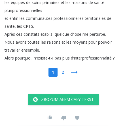
les
équipes
de
soins
primaires
et
les
maisons
de
santé
pluriprofessionnelles
et
enfin
les
communautés
professionnelles
territoriales
de
santé
,
les
CPTS
.
Après
ces
constats
établis
,
quelque
chose
me
perturbe
.
Nous
avons
toutes
les
raisons
et
les
moyens
pour
pouvoir
travailler
ensemble
.
Alors
pourquoi
,
n'existe-t-il
pas
plus
d'interprofessionnalité
?
1
2
ZROZUMIAŁEM CAŁY TEKST