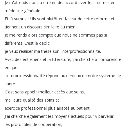
Je
m'attends
donc
à
être
en
désaccord
avec
les
internes
en
médecine
générale
.
Et
là
surprise
!
Ils
sont
plutôt
en
faveur
de
cette
réforme
et
tiennent
un
discours
similaire
au
mien
.
Je
me
rends
alors
compte
que
nous
ne
sommes
pas
si
différents
.
C'est
le
déclic
:
je
veux
réaliser
ma
thèse
sur
l'interprofessionnalité
.
Avec
des
entretiens
et
la
littérature
,
j'ai
cherché
à
comprendre
en
quoi
l'interprofessionnalité
répond
aux
enjeux
de
notre
système
de
santé
.
C'est
sans
appel
:
meilleur
accès
aux
soins
,
meilleure
qualité
des
soins
et
exercice
professionnel
plus
adapté
au
patient
.
J'ai
cherché
également
les
moyens
actuels
pour
y
parvenir
:
les
protocoles
de
coopération
,