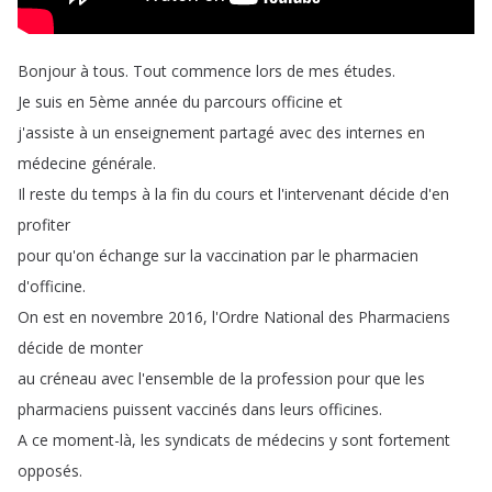
Bonjour
à
tous
.
Tout
commence
lors
de
mes
études
.
Je
suis
en
5ème
année
du
parcours
officine
et
j'assiste
à
un
enseignement
partagé
avec
des
internes
en
médecine
générale
.
Il
reste
du
temps
à
la
fin
du
cours
et
l'intervenant
décide
d'en
profiter
pour
qu'on
échange
sur
la
vaccination
par
le
pharmacien
d'officine
.
On
est
en
novembre
2016,
l'Ordre
National
des
Pharmaciens
décide
de
monter
au
créneau
avec
l'ensemble
de
la
profession
pour
que
les
pharmaciens
puissent
vaccinés
dans
leurs
officines
.
A
ce
moment-là
,
les
syndicats
de
médecins
y
sont
fortement
opposés
.