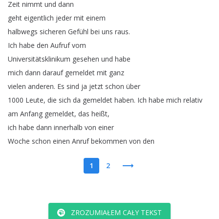
Zeit
nimmt
und
dann
geht
eigentlich
jeder
mit
einem
halbwegs
sicheren
Gefühl
bei
uns
raus
.
Ich
habe
den
Aufruf
vom
Universitätsklinikum
gesehen
und
habe
mich
dann
darauf
gemeldet
mit
ganz
vielen
anderen
.
Es
sind
ja
jetzt
schon
über
1000
Leute
,
die
sich
da
gemeldet
haben
.
Ich
habe
mich
relativ
am
Anfang
gemeldet
,
das
heißt
,
ich
habe
dann
innerhalb
von
einer
Woche
schon
einen
Anruf
bekommen
von
den
1
2
ZROZUMIAŁEM CAŁY TEKST