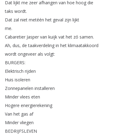
Dat
lijkt
me
zeer
afhangen
van
hoe
hoog
die
taks
wordt
.
Dat
zal
niet
metéén
het
geval
zijn
lijkt
me
.
Cabaretier
Jasper
van
kuijk
vat
het
zó
samen
.
Ah
,
dus
,
de
taakverdeling
in
het
klimaatakkoord
wordt
ongeveer
als
volgt
:
BURGERS
:
Elektrisch
rijden
Huis
isoleren
Zonnepanelen
installeren
Minder
vlees
eten
Hogere
energierekening
Van
het
gas
af
Minder
vliegen
BEDRIJFSLEVEN