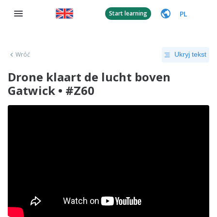
PL
Start learning
Wróć
Ukryj tekst
Drone klaart de lucht boven
Gatwick • #Z60