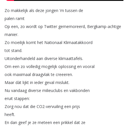
Zo
makkelijk
als
deze
jongen
'm
tussen
de
palen
ramt
Op
een
,
zo
wordt
op
Twitter
gememoreerd
,
Bergkamp-achtige
manier
.
Zo
moeilijk
komt
het
Nationaal
Klimaatakkoord
tot
stand
.
Uitonderhandeld
aan
diverse
klimaattafels
.
Om
een
zo
volledig
mogelijk
oplossing
en
vooral
ook
maximaal
draagvlak
te
creeeren
.
Maar
dàt
lijkt
in
ieder
geval
mislukt
.
Nu
vandaag
diverse
milieuclubs
en
vakbonden
eruit
stappen
:
Zorg
nou
dat
die
CO2-vervuiling
een
prijs
heeft
.
En
dan
geef
je
ze
meteen
een
prikkel
dat
ze