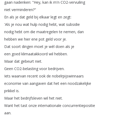
gaan
nadenken
: "
Hey
,
kan
ik
m'n
CO2-vervuiling
niet
verminderen
?"
En
als
je
dat
geld
bij
elkaar
legt
en
zegt
:
'Als
je
nou
wat
hulp
nodig
hebt
,
wat
subsidie
nodig
hebt
om
die
maatregelen
te
nemen
,
dan
hebben
we
hier
ene
pot
geld
voor
je
.
Dat
soort
dingen
moet
je
wél
doen
als
je
een
goed
klimaatakkoord
wil
hebben
.
Maar
dat
gebeurt
niet
.
Geen
CO2-belasting
voor
bedrijven
.
Iets
waarvan
recent
ook
de
nobelrpijswinnaars
economie
van
aangaven
dat
het
een
noodzakelijke
prikkel
is
.
Maar
het
bedrijfsleven
wil
het
niet
.
Want
het
tast
onze
internationale
concurrentiepositie
aan
.