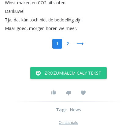
Winst
maken
en
CO2
uitstoten
Dankuwel
Tja
,
dat
kàn
toch
niet
de
bedoeling
zijn
.
Maar
goed
,
morgen
horen
we
meer
.
1
2
ZROZUMIAŁEM CAŁY TEKST
Tagi
:
News
O materiale