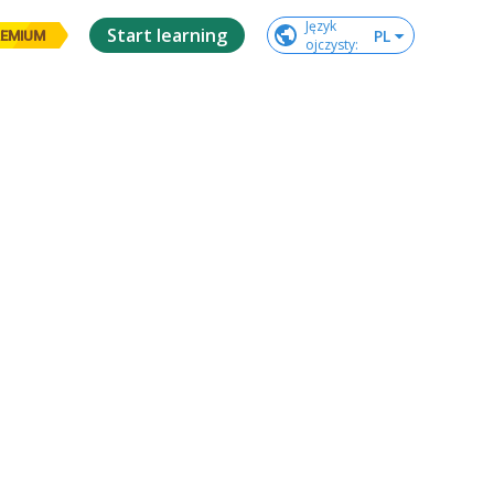
Język

Start learning
PL
EMIUM
ojczysty
: