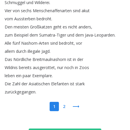
Schmuggel
und
Wilderei
.
Vier
von
sechs
Menschenaffenarten
sind
akut
vom
Aussterben
bedroht
.
Den
meisten
Großkatzen
geht
es
nicht
anders
,
zum
Beispiel
dem
Sumatra-Tiger
und
dem
Java-Leoparden
.
Alle
fünf
Nashorn-Arten
sind
bedroht
,
vor
allem
durch
illegale
Jagd
.
Das
Nördliche
Breitmaulnashorn
ist
in
der
Wildnis
bereits
ausgerottet
,
nur
noch
in
Zoos
leben
ein
paar
Exemplare
.
Die
Zahl
der
Asiatischen
Elefanten
ist
stark
zurückgegangen
.
1
2