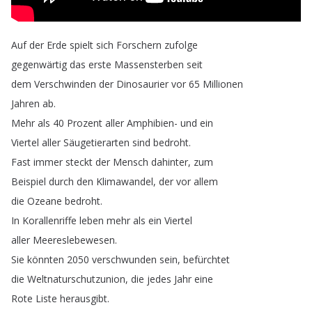
Auf
der
Erde
spielt
sich
Forschern
zufolge
gegenwärtig
das
erste
Massensterben
seit
dem
Verschwinden
der
Dinosaurier
vor
65
Millionen
Jahren
ab
.
Mehr
als
40
Prozent
aller
Amphibien-
und
ein
Viertel
aller
Säugetierarten
sind
bedroht
.
Fast
immer
steckt
der
Mensch
dahinter
,
zum
Beispiel
durch
den
Klimawandel
,
der
vor
allem
die
Ozeane
bedroht
.
In
Korallenriffe
leben
mehr
als
ein
Viertel
aller
Meereslebewesen
.
Sie
könnten
2050
verschwunden
sein
,
befürchtet
die
Weltnaturschutzunion
,
die
jedes
Jahr
eine
Rote
Liste
herausgibt
.