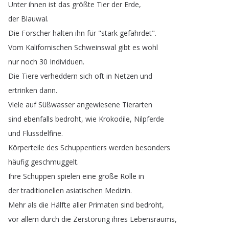
Unter
ihnen
ist
das
größte
Tier
der
Erde
,
der
Blauwal
.
Die
Forscher
halten
ihn
für
"
stark
gefährdet
".
Vom
Kalifornischen
Schweinswal
gibt
es
wohl
nur
noch
30
Individuen
.
Die
Tiere
verheddern
sich
oft
in
Netzen
und
ertrinken
dann
.
Viele
auf
Süßwasser
angewiesene
Tierarten
sind
ebenfalls
bedroht
,
wie
Krokodile
,
Nilpferde
und
Flussdelfine
.
Körperteile
des
Schuppentiers
werden
besonders
häufig
geschmuggelt
.
Ihre
Schuppen
spielen
eine
große
Rolle
in
der
traditionellen
asiatischen
Medizin
.
Mehr
als
die
Hälfte
aller
Primaten
sind
bedroht
,
vor
allem
durch
die
Zerstörung
ihres
Lebensraums
,