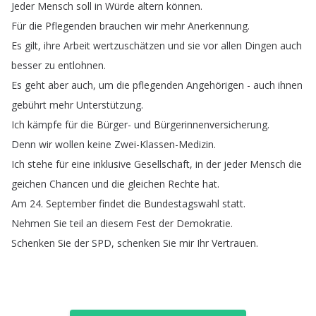
Jeder
Mensch
soll
in
Würde
altern
können
.
Für
die
Pflegenden
brauchen
wir
mehr
Anerkennung
.
Es
gilt
,
ihre
Arbeit
wertzuschätzen
und
sie
vor
allen
Dingen
auch
besser
zu
entlohnen
.
Es
geht
aber
auch
,
um
die
pflegenden
Angehörigen
-
auch
ihnen
gebührt
mehr
Unterstützung
.
Ich
kämpfe
für
die
Bürger-
und
Bürgerinnenversicherung
.
Denn
wir
wollen
keine
Zwei-Klassen-Medizin
.
Ich
stehe
für
eine
inklusive
Gesellschaft
,
in
der
jeder
Mensch
die
geichen
Chancen
und
die
gleichen
Rechte
hat
.
Am
24.
September
findet
die
Bundestagswahl
statt
.
Nehmen
Sie
teil
an
diesem
Fest
der
Demokratie
.
Schenken
Sie
der
SPD
,
schenken
Sie
mir
Ihr
Vertrauen
.