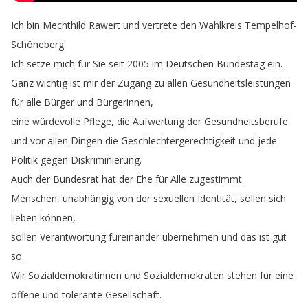
Ich
bin
Mechthild
Rawert
und
vertrete
den
Wahlkreis
Tempelhof-
Schöneberg
.
Ich
setze
mich
für
Sie
seit
2005
im
Deutschen
Bundestag
ein
.
Ganz
wichtig
ist
mir
der
Zugang
zu
allen
Gesundheitsleistungen
für
alle
Bürger
und
Bürgerinnen
,
eine
würdevolle
Pflege
,
die
Aufwertung
der
Gesundheitsberufe
und
vor
allen
Dingen
die
Geschlechtergerechtigkeit
und
jede
Politik
gegen
Diskriminierung
.
Auch
der
Bundesrat
hat
der
Ehe
für
Alle
zugestimmt
.
Menschen
,
unabhängig
von
der
sexuellen
Identität
,
sollen
sich
lieben
können
,
sollen
Verantwortung
füreinander
übernehmen
und
das
ist
gut
so
.
Wir
Sozialdemokratinnen
und
Sozialdemokraten
stehen
für
eine
offene
und
tolerante
Gesellschaft
.