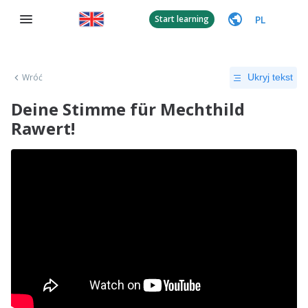
PL
Start learning
Wróć
Ukryj tekst
Deine Stimme für Mechthild
Rawert!