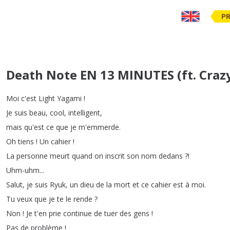
PR
Death Note EN 13 MINUTES (ft. Craz
Moi
c'est
Light
Yagami
!
Je
suis
beau
,
cool
,
intelligent
,
mais
qu'est
ce
que
je
m'emmerde
.
Oh
tiens
!
Un
cahier
!
La
personne
meurt
quand
on
inscrit
son
nom
dedans
?!
Uhm-uhm
...
Salut
,
je
suis
Ryuk
,
un
dieu
de
la
mort
et
ce
cahier
est
à
moi
.
Tu
veux
que
je
te
le
rende
?
Non
!
Je
t'en
prie
continue
de
tuer
des
gens
!
Pas
de
problème
!