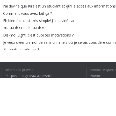
J'ai
deviné
que
Kira
est
un
étudiant
et
qu'il
a
accès
aux
informations
Comment
vous
avez
fait
ça
?
Eh
bien
fait
c'est
très
simple
!
J'ai
deviné
car-
Yu-Gi-Oh
!
Gi-Oh
Gi-Oh
!!
Dis-moi
Light
,
c'est
quoi
tes
motivations
?
Je
veux
créer
un
monde
sans
criminels
où
je
serais
considéré
com
Ah
ouais
,
carrément
!
Et
t'aurais
pas
pu
juste
vouloir
te
branler
comme
n'importe
quel
ad
C'est
pas
pour
t'aider
Light
mais
j'ai
l'impression
qu'on
est
suivi
par
Informacje prawne
Pomoc i wsparci
Urgh
!
Ah
!
Dla posiadaczy praw autorskich
Pomoc
Je
déteste
les
personnages
secondaires
!
Polityki prywatności
FAQ
Mes
chers
collègues
,
l'heure
est
grave
!
Terms of Use
Rozszerzenie do przeglądarki
1
2
3
4
5