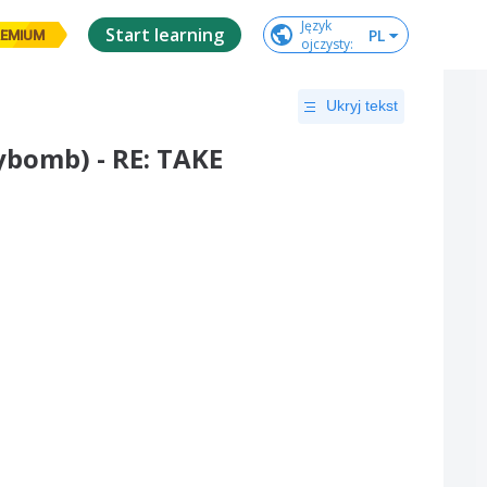
Język

Start learning
PL
EMIUM
ojczysty
:
Ukryj tekst
ybomb) - RE: TAKE