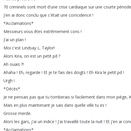
70
criminels
sont
mort
d'une
crise
cardiaque
sur
une
courte
périod
J'en
ai
donc
conclu
que
c'était
une
coïncidence
!
*
Acclamations
*
Messieurs
vous
êtes
extrêmement
cons
!
J'ai
un
plan
!
Moi
c'est
Lindsay
L
.
Taylor
!
Alors
Kira
,
on
est
un
petit
pd
?
Ah
ouais
?!
Ahaha
!
Eh
,
regarde
!
Et
je
te
fais
des
doigts
!
Eh
Kira
le
petit
pd
!
Urgh
!
*
Décès
*
Je
ne
pensais
pas
que
tu
tomberais
si
facilement
dans
mon
piège
,
K
Mais
en
plus
maintenant
je
sais
dans
quelle
ville
tu
es
!
Grosse
merde
.
Alors
les
gars
,
j'ai
un
indice
!
J'ai
travaillé
toute
la
nuit
!
Et
j'en
ai
con
*
Acclamations
*