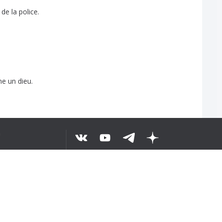
de
la
police
.
me
un
dieu
.
o
de
ton
âge
?
un
personnage
secondaire
.
e
©
2026
...9