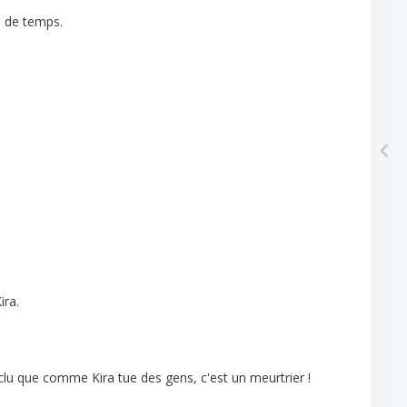
e
de
temps
.
ira
.
clu
que
comme
Kira
tue
des
gens
,
c'est
un
meurtrier
!