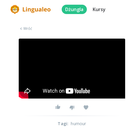
Dżungla
Kursy
Wróć
Tagi
:
humour