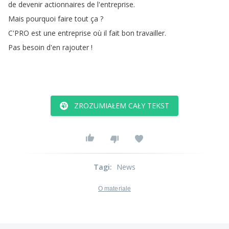
de
devenir
actionnaires
de
l'entreprise
.
Mais
pourquoi
faire
tout
ça
?
C'PRO
est
une
entreprise
où
il
fait
bon
travailler
.
Pas
besoin
d'en
rajouter
!
ZROZUMIAŁEM CAŁY TEKST
Tagi
:
News
O materiale