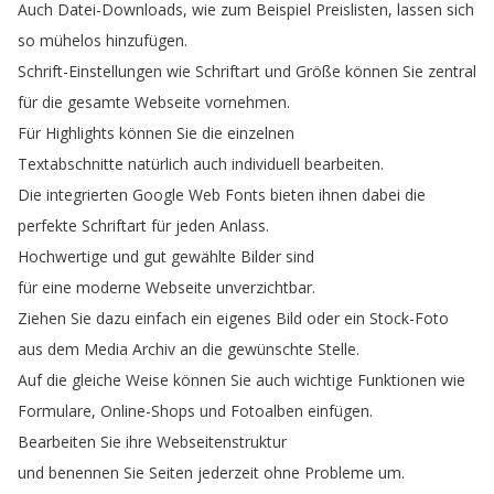
Auch
Datei-Downloads
,
wie
zum
Beispiel
Preislisten
,
lassen
sich
so
mühelos
hinzufügen
.
Schrift-Einstellungen
wie
Schriftart
und
Größe
können
Sie
zentral
für
die
gesamte
Webseite
vornehmen
.
Für
Highlights
können
Sie
die
einzelnen
Textabschnitte
natürlich
auch
individuell
bearbeiten
.
Die
integrierten
Google
Web
Fonts
bieten
ihnen
dabei
die
perfekte
Schriftart
für
jeden
Anlass
.
Hochwertige
und
gut
gewählte
Bilder
sind
für
eine
moderne
Webseite
unverzichtbar
.
Ziehen
Sie
dazu
einfach
ein
eigenes
Bild
oder
ein
Stock-Foto
aus
dem
Media
Archiv
an
die
gewünschte
Stelle
.
Auf
die
gleiche
Weise
können
Sie
auch
wichtige
Funktionen
wie
Formulare
,
Online-Shops
und
Fotoalben
einfügen
.
Bearbeiten
Sie
ihre
Webseitenstruktur
und
benennen
Sie
Seiten
jederzeit
ohne
Probleme
um
.