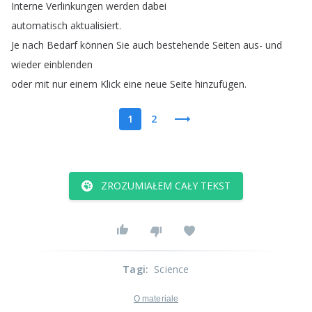
Interne
Verlinkungen
werden
dabei
automatisch
aktualisiert
.
Je
nach
Bedarf
können
Sie
auch
bestehende
Seiten
aus-
und
wieder
einblenden
oder
mit
nur
einem
Klick
eine
neue
Seite
hinzufügen
.
1
2
ZROZUMIAŁEM CAŁY TEKST
Tagi
:
Science
O materiale