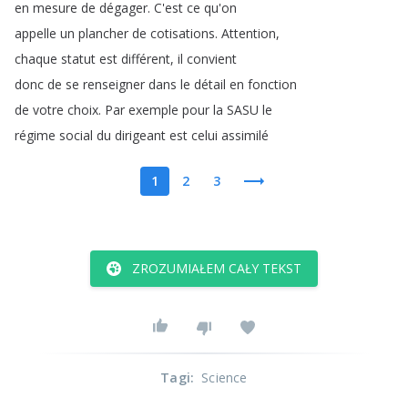
en
mesure
de
dégager
.
C'est
ce
qu'on
appelle
un
plancher
de
cotisations
.
Attention
,
chaque
statut
est
différent
,
il
convient
donc
de
se
renseigner
dans
le
détail
en
fonction
de
votre
choix
.
Par
exemple
pour
la
SASU
le
régime
social
du
dirigeant
est
celui
assimilé
1
2
3
ZROZUMIAŁEM CAŁY TEKST
Tagi
:
Science