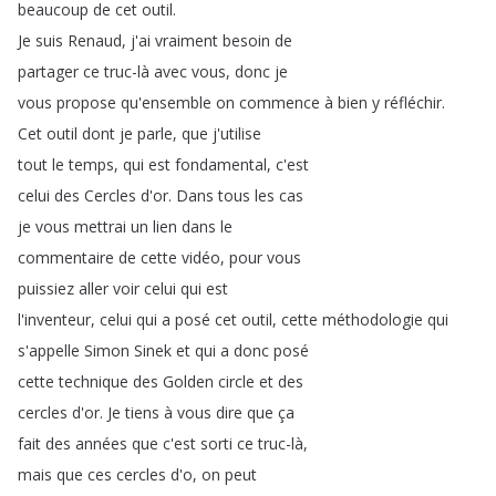
beaucoup
de
cet
outil
.
Je
suis
Renaud
,
j'ai
vraiment
besoin
de
partager
ce
truc-là
avec
vous
,
donc
je
vous
propose
qu'ensemble
on
commence
à
bien
y
réfléchir
.
Cet
outil
dont
je
parle
,
que
j'utilise
tout
le
temps
,
qui
est
fondamental
,
c'est
celui
des
Cercles
d'or
.
Dans
tous
les
cas
je
vous
mettrai
un
lien
dans
le
commentaire
de
cette
vidéo
,
pour
vous
puissiez
aller
voir
celui
qui
est
l'inventeur
,
celui
qui
a
posé
cet
outil
,
cette
méthodologie
qui
s'appelle
Simon
Sinek
et
qui
a
donc
posé
cette
technique
des
Golden
circle
et
des
cercles
d'or
.
Je
tiens
à
vous
dire
que
ça
fait
des
années
que
c'est
sorti
ce
truc-là
,
mais
que
ces
cercles
d'o
,
on
peut