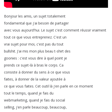
Bonjour
les
amis
,
un
sujet
totalement
fondamental
que
j'ai
besoin
de
partager
avec
vous
aujourd'hui
.
Le
sujet
c'est
comment
réussir
vraiment
tout
ce
que
vous
entreprenez
.
C'est
un
vrai
sujet
pour
moi
,
c'est
pas
du
tout
bullshit
.
J'ai
mis
mon
plus
beau
t-shirt
des
goonies
:
c'est
vous
dire
à
quel
point
je
prends
ce
sujet-là
à
bras
le
corps
.
Ca
consiste
à
donner
du
sens
à
ce
que
vous
faites
,
à
donner
de
la
valeur
ajoutée
à
ce
que
vous
faites
.
Cet
outil
là
j'en
parle
en
ce
moment
tout
le
temps
,
quand
je
fais
du
webmarketing
,
quand
je
fais
du
social
selling
,
j'en
parle
beaucoup
,
beaucoup
,