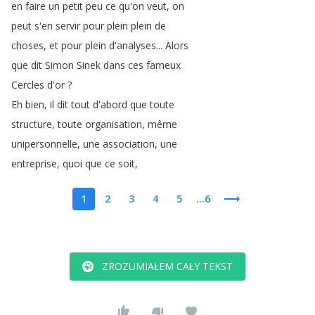
en
faire
un
petit
peu
ce
qu'on
veut
,
on
peut
s'en
servir
pour
plein
plein
de
choses
,
et
pour
plein
d'analyses
...
Alors
que
dit
Simon
Sinek
dans
ces
fameux
Cercles
d'or
?
Eh
bien
,
il
dit
tout
d'abord
que
toute
structure
,
toute
organisation
,
même
unipersonnelle
,
une
association
,
une
entreprise
,
quoi
que
ce
soit
,
1
2
3
4
5
...6
ZROZUMIAŁEM CAŁY TEKST