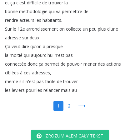
et
ça
c'est
difficile
de
trouver
la
bonne
méthodologie
qui
va
permettre
de
rendre
acteurs
les
habitants
.
Sur
le
12e
arrondissement
on
collecte
un
peu
plus
d'une
adresse
sur
deux
Ça
veut
dire
qu'on
a
presque
la
moitié
qui
aujourd'hui
n'est
pas
connectée
donc
ça
permet
de
pouvoir
mener
des
actions
ciblées
à
ces
adresses
,
même
s'il
n'est
pas
facile
de
trouver
les
leviers
pour
les
relancer
mais
au
1
2
ZROZUMIAŁEM CAŁY TEKST