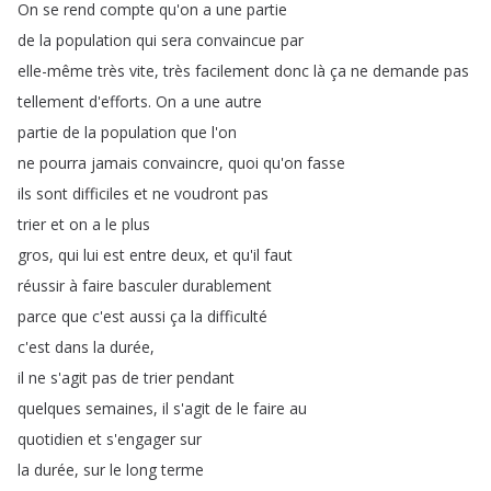
On
se
rend
compte
qu'on
a
une
partie
de
la
population
qui
sera
convaincue
par
elle-même
très
vite
,
très
facilement
donc
là
ça
ne
demande
pas
tellement
d'efforts
.
On
a
une
autre
partie
de
la
population
que
l'on
ne
pourra
jamais
convaincre
,
quoi
qu'on
fasse
ils
sont
difficiles
et
ne
voudront
pas
trier
et
on
a
le
plus
gros
,
qui
lui
est
entre
deux
,
et
qu'il
faut
réussir
à
faire
basculer
durablement
parce
que
c'est
aussi
ça
la
difficulté
c'est
dans
la
durée
,
il
ne
s'agit
pas
de
trier
pendant
quelques
semaines
,
il
s'agit
de
le
faire
au
quotidien
et
s'engager
sur
la
durée
,
sur
le
long
terme