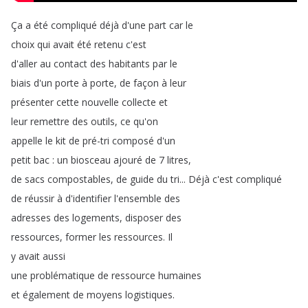
Ça
a
été
compliqué
déjà
d'une
part
car
le
choix
qui
avait
été
retenu
c'est
d'aller
au
contact
des
habitants
par
le
biais
d'un
porte
à
porte
,
de
façon
à
leur
présenter
cette
nouvelle
collecte
et
leur
remettre
des
outils
,
ce
qu'on
appelle
le
kit
de
pré-tri
composé
d'un
petit
bac
:
un
biosceau
ajouré
de
7
litres
,
de
sacs
compostables
,
de
guide
du
tri
...
Déjà
c'est
compliqué
de
réussir
à
d'identifier
l'ensemble
des
adresses
des
logements
,
disposer
des
ressources
,
former
les
ressources
.
Il
y
avait
aussi
une
problématique
de
ressource
humaines
et
également
de
moyens
logistiques
.