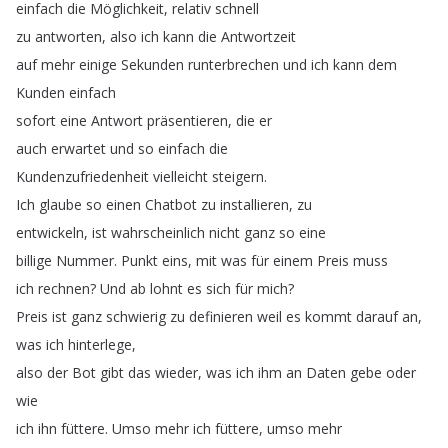
einfach
die
Möglichkeit
,
relativ
schnell
zu
antworten
,
also
ich
kann
die
Antwortzeit
auf
mehr
einige
Sekunden
runterbrechen
und
ich
kann
dem
Kunden
einfach
sofort
eine
Antwort
präsentieren
,
die
er
auch
erwartet
und
so
einfach
die
Kundenzufriedenheit
vielleicht
steigern
.
Ich
glaube
so
einen
Chatbot
zu
installieren
,
zu
entwickeln
,
ist
wahrscheinlich
nicht
ganz
so
eine
billige
Nummer
.
Punkt
eins
,
mit
was
für
einem
Preis
muss
ich
rechnen
?
Und
ab
lohnt
es
sich
für
mich
?
Preis
ist
ganz
schwierig
zu
definieren
weil
es
kommt
darauf
an
,
was
ich
hinterlege
,
also
der
Bot
gibt
das
wieder
,
was
ich
ihm
an
Daten
gebe
oder
wie
ich
ihn
füttere
.
Umso
mehr
ich
füttere
,
umso
mehr