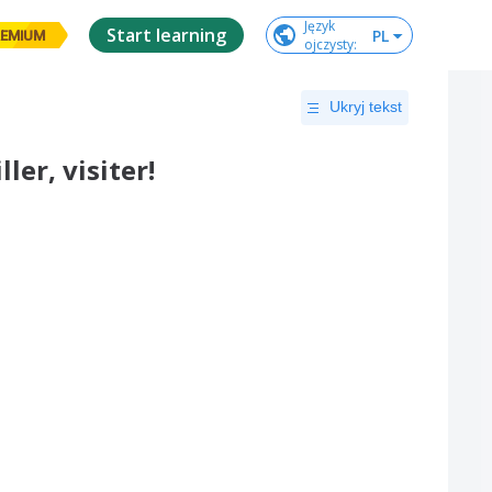
Język

Start learning
PL
EMIUM
ojczysty
:
Ukryj tekst
ler, visiter!