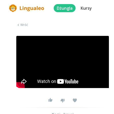
Dżungla
Kursy
Wróć