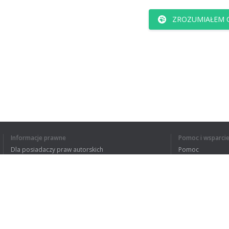
ZROZUMIAŁEM C
Informacje prawne
Pomoc i wsparci
Dla posiadaczy praw autorskich
Pomoc
Polityki prywatności
FAQ
Terms of Use
Rozszerzenie do przeglądarki