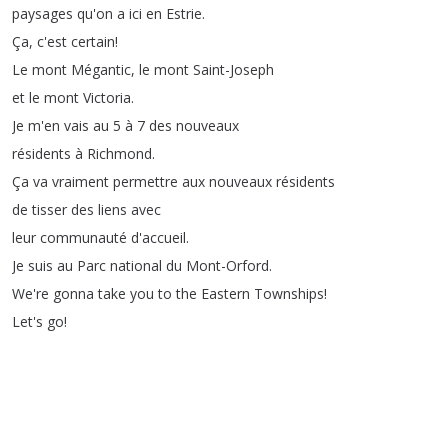
paysages
qu'on
a
ici
en
Estrie
.
Ça
,
c'est
certain
!
Le
mont
Mégantic
,
le
mont
Saint-Joseph
et
le
mont
Victoria
.
Je
m'en
vais
au
5
à
7
des
nouveaux
résidents
à
Richmond
.
Ça
va
vraiment
permettre
aux
nouveaux
résidents
de
tisser
des
liens
avec
leur
communauté
d'accueil
.
Je
suis
au
Parc
national
du
Mont-Orford
.
We're
gonna
take
you
to
the
Eastern
Townships
!
Let's
go
!