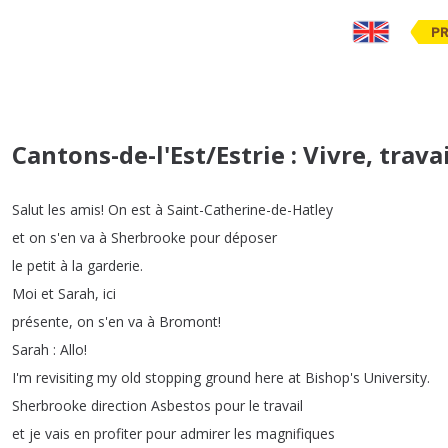
PR
Cantons-de-l'Est/Estrie : Vivre, travail
Salut
les
amis
!
On
est
à
Saint-Catherine-de-Hatley
et
on
s'en
va
à
Sherbrooke
pour
déposer
le
petit
à
la
garderie
.
Moi
et
Sarah
,
ici
présente
,
on
s'en
va
à
Bromont
!
Sarah
:
Allo
!
I'm
revisiting
my
old
stopping
ground
here
at
Bishop's
University
.
Sherbrooke
direction
Asbestos
pour
le
travail
et
je
vais
en
profiter
pour
admirer
les
magnifiques