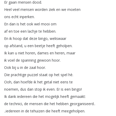
Er
gaan
mensen
dood
.
Heel
veel
mensen
worden
ziek
en
we
moeten
ons
echt
inperken
.
En
dan
is
het
ook
wel
mooi
om
af
en
toe
een
lachje
te
hebben
.
En
ik
hoop
dat
deze
bingo
,
weliswaar
op
afstand
,
u
een
beetje
heeft
geholpen
.
Ik
kan
u
niet
horen
,
dames
en
heren
,
maar
ik
voel
de
spanning
gewoon
hoor
.
Ook
bij
u
in
de
zaal
hoor
.
Die
prachtige
puzzel
staat
op
het
spel
hè
.
Ooh
,
dan
hoefde
ik
het
getal
niet
eens
te
noemen
,
dus
dan
stop
ik
even
.
Er
is
een
bingo
!
Ik
dank
iedereen
die
het
mogelijk
heeft
gemaakt
:
de
technici
,
de
mensen
die
het
hebben
georganiseerd
..
..
iedereen
in
de
tehuizen
die
heeft
meegeholpen
.