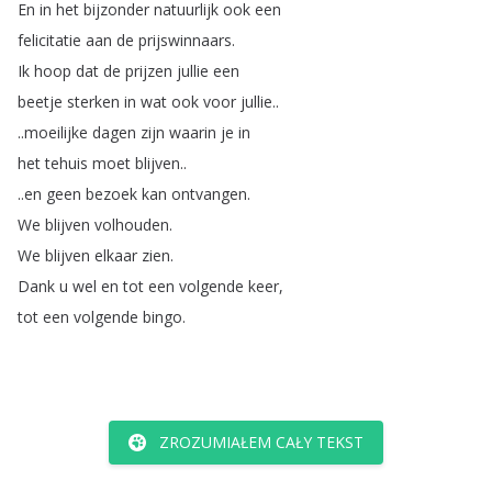
En
in
het
bijzonder
natuurlijk
ook
een
felicitatie
aan
de
prijswinnaars
.
Ik
hoop
dat
de
prijzen
jullie
een
beetje
sterken
in
wat
ook
voor
jullie
..
..
moeilijke
dagen
zijn
waarin
je
in
het
tehuis
moet
blijven
..
..
en
geen
bezoek
kan
ontvangen
.
We
blijven
volhouden
.
We
blijven
elkaar
zien
.
Dank
u
wel
en
tot
een
volgende
keer
,
tot
een
volgende
bingo
.
ZROZUMIAŁEM CAŁY TEKST