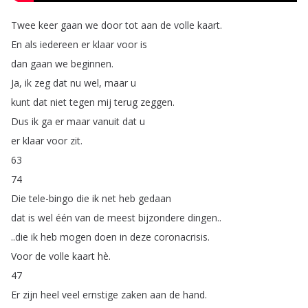
Twee
keer
gaan
we
door
tot
aan
de
volle
kaart
.
En
als
iedereen
er
klaar
voor
is
dan
gaan
we
beginnen
.
Ja
,
ik
zeg
dat
nu
wel
,
maar
u
kunt
dat
niet
tegen
mij
terug
zeggen
.
Dus
ik
ga
er
maar
vanuit
dat
u
er
klaar
voor
zit
.
63
74
Die
tele-bingo
die
ik
net
heb
gedaan
dat
is
wel
één
van
de
meest
bijzondere
dingen
..
..
die
ik
heb
mogen
doen
in
deze
coronacrisis
.
Voor
de
volle
kaart
hè
.
47
Er
zijn
heel
veel
ernstige
zaken
aan
de
hand
.