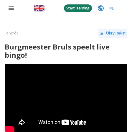
PL
Start learning
Wróć
Ukryj tekst
Burgmeester Bruls speelt live
bingo!