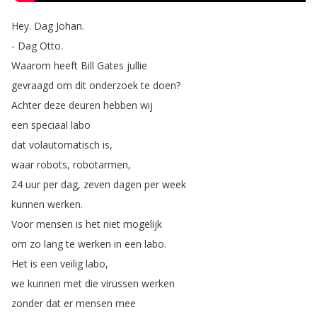
Hey
.
Dag
Johan
.
-
Dag
Otto
.
Waarom
heeft
Bill
Gates
jullie
gevraagd
om
dit
onderzoek
te
doen
?
Achter
deze
deuren
hebben
wij
een
speciaal
labo
dat
volautomatisch
is
,
waar
robots
,
robotarmen
,
24
uur
per
dag
,
zeven
dagen
per
week
kunnen
werken
.
Voor
mensen
is
het
niet
mogelijk
om
zo
lang
te
werken
in
een
labo
.
Het
is
een
veilig
labo
,
we
kunnen
met
die
virussen
werken
zonder
dat
er
mensen
mee