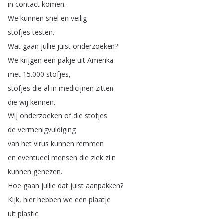
in
contact
komen
.
We
kunnen
snel
en
veilig
stofjes
testen
.
Wat
gaan
jullie
juist
onderzoeken
?
We
krijgen
een
pakje
uit
Amerika
met
15.000
stofjes
,
stofjes
die
al
in
medicijnen
zitten
die
wij
kennen
.
Wij
onderzoeken
of
die
stofjes
de
vermenigvuldiging
van
het
virus
kunnen
remmen
en
eventueel
mensen
die
ziek
zijn
kunnen
genezen
.
Hoe
gaan
jullie
dat
juist
aanpakken
?
Kijk
,
hier
hebben
we
een
plaatje
uit
plastic
.