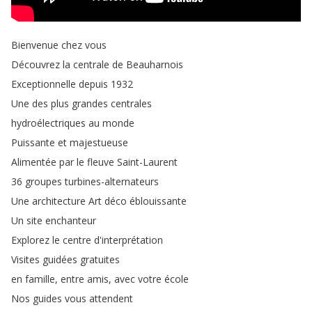
Bienvenue
chez
vous
Découvrez
la
centrale
de
Beauharnois
Exceptionnelle
depuis
1932
Une
des
plus
grandes
centrales
hydroélectriques
au
monde
Puissante
et
majestueuse
Alimentée
par
le
fleuve
Saint-Laurent
36
groupes
turbines-alternateurs
Une
architecture
Art
déco
éblouissante
Un
site
enchanteur
Explorez
le
centre
d'interprétation
Visites
guidées
gratuites
en
famille
,
entre
amis
,
avec
votre
école
Nos
guides
vous
attendent