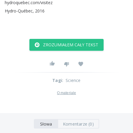
hydroquebec
.
com
/
visitez
Hydro-Québec
, 2016
ZROZUMIAŁEM CAŁY TEKST
Tagi
:
Science
O materiale
Słowa
Komentarze (0)