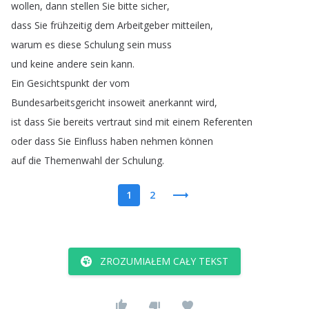
wollen
,
dann
stellen
Sie
bitte
sicher
,
dass
Sie
frühzeitig
dem
Arbeitgeber
mitteilen
,
warum
es
diese
Schulung
sein
muss
und
keine
andere
sein
kann
.
Ein
Gesichtspunkt
der
vom
Bundesarbeitsgericht
insoweit
anerkannt
wird
,
ist
dass
Sie
bereits
vertraut
sind
mit
einem
Referenten
oder
dass
Sie
Einfluss
haben
nehmen
können
auf
die
Themenwahl
der
Schulung
.
1
2
ZROZUMIAŁEM CAŁY TEKST