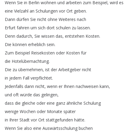
Wenn
Sie
in
Berlin
wohnen
und
arbeiten
zum
Beispiel
,
wird
es
eine
Vielzahl
an
Schulungen
vor
Ort
geben
.
Dann
dürfen
Sie
nicht
ohne
Weiteres
nach
Erfurt
fahren
um
sich
dort
schulen
zu
lassen
.
Denn
dadurch
,
Sie
wissen
das
,
entstehen
Kosten
.
Die
können
erheblich
sein
.
Zum
Beispiel
Reisekosten
oder
Kosten
für
die
Hotelübernachtung
.
Die
zu
übernehmen
,
ist
der
Arbeitgeber
nicht
in
jedem
Fall
verpflichtet
.
Jedenfalls
dann
nicht
,
wenn
er
Ihnen
nachweisen
kann
,
und
oft
würde
das
gelingen
,
dass
die
gleiche
oder
eine
ganz
ähnliche
Schulung
wenige
Wochen
oder
Monate
später
in
Ihrer
Stadt
vor
Ort
stattgefunden
hätte
.
Wenn
Sie
also
eine
Auswärtsschulung
buchen