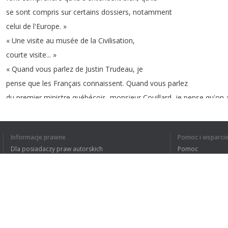
se
sont
compris
sur
certains
dossiers
,
notamment
celui
de
l'Europe
.
»
«
Une
visite
au
musée
de
la
Civilisation
,
courte
visite
...
»
«
Quand
vous
parlez
de
Justin
Trudeau
,
je
pense
que
les
Français
connaissent
.
Quand
vous
parlez
du
premier
ministre
québécois
,
monsieur
Couillard
,
je
pense
qu'on
«
La
marche
,
quelle
marche
?
»
Informacje prawne
Pomoc i wsparci
Dla posiadaczy praw autorskich
Pomoc
Polityki prywatności
FAQ
Terms of Use
ZROZUMIAŁEM C
Rozszerzenie do przeglądarki