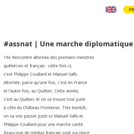
PR
#assnat | Une marche diplomatique
19e
Rencontre
alternée
des
premiers
ministres
québécois
et
français
:
cette
fois-ci
,
c'est
Philippe
Couillard
et
Manuel
Valls
.
Alternée
,
parce
qu'une
fois
,
c'est
en
France
et
l'autre
fois
,
au
Québec
.
Cette
année
,
c'est
au
Québec
et
on
se
trouve
tout
juste
à
côté
du
Château
Frontenac
.
Très
bientôt
,
on
va
voir
passer
juste
ici
Manuel
Valls
et
Philippe
Couillard
pour
une
marche
santé
.
Beaucoup
de
médias
français
sont
sur
place