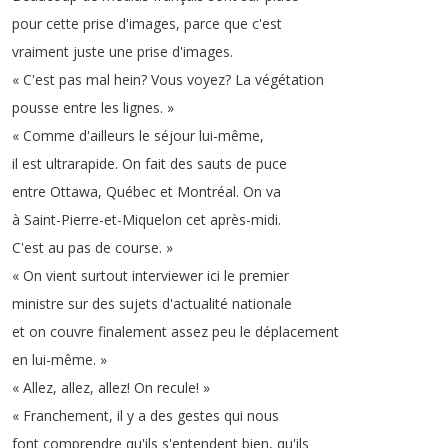
pour
cette
prise
d'images
,
parce
que
c'est
vraiment
juste
une
prise
d'images
.
«
C'est
pas
mal
hein
?
Vous
voyez
?
La
végétation
pousse
entre
les
lignes
.
»
«
Comme
d'ailleurs
le
séjour
lui-même
,
il
est
ultrarapide
.
On
fait
des
sauts
de
puce
entre
Ottawa
,
Québec
et
Montréal
.
On
va
à
Saint-Pierre-et-Miquelon
cet
après-midi
.
C'est
au
pas
de
course
.
»
«
On
vient
surtout
interviewer
ici
le
premier
ministre
sur
des
sujets
d'actualité
nationale
et
on
couvre
finalement
assez
peu
le
déplacement
en
lui-même
.
»
«
Allez
,
allez
,
allez
!
On
recule
!
»
«
Franchement
,
il
y
a
des
gestes
qui
nous
font
comprendre
qu'ils
s'entendent
bien
,
qu'ils