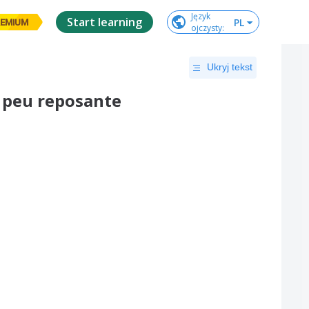
Język

Start learning
PL
EMIUM
ojczysty
:
Ukryj tekst
 peu reposante