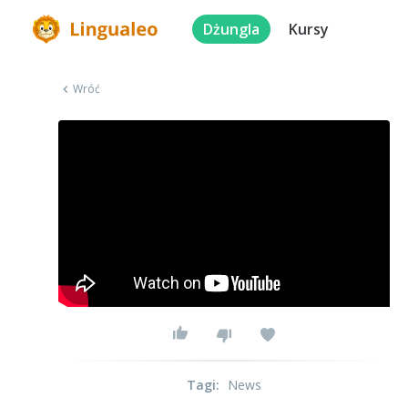
Dżungla
Kursy
Wróć
Tagi
:
News