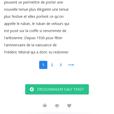
peuvent
se
permettre
de
porter
une
nouvelle
tenue
plus
élégante
une
tenue
plus
festive
et
elles
portent
ce
qu'on
appelle
le
ruban
,
le
ruban
de
velours
qui
est
posé
sur
la
coiffe
si
renommée
de
l'arlésienne
.
Depuis
1930
pour
fêter
l'anniversaire
de
la
naissance
de
Frédéric
Mistral
qui
a
donc
su
redonner
1
2
3
ZROZUMIAŁEM CAŁY TEKST