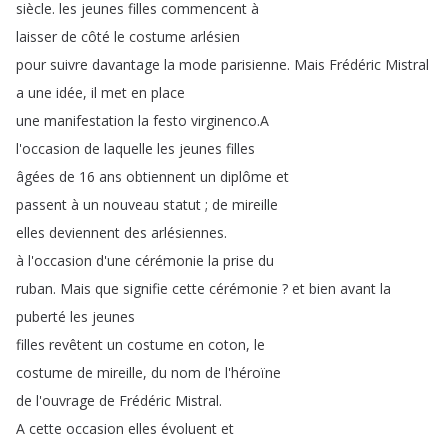
siècle
.
les
jeunes
filles
commencent
à
laisser
de
côté
le
costume
arlésien
pour
suivre
davantage
la
mode
parisienne
.
Mais
Frédéric
Mistral
a
une
idée
,
il
met
en
place
une
manifestation
la
festo
virginenco
.
A
l'occasion
de
laquelle
les
jeunes
filles
âgées
de
16
ans
obtiennent
un
diplôme
et
passent
à
un
nouveau
statut
;
de
mireille
elles
deviennent
des
arlésiennes
.
à
l'occasion
d'une
cérémonie
la
prise
du
ruban
.
Mais
que
signifie
cette
cérémonie
?
et
bien
avant
la
puberté
les
jeunes
filles
revêtent
un
costume
en
coton
,
le
costume
de
mireille
,
du
nom
de
l'héroïne
de
l'ouvrage
de
Frédéric
Mistral
.
A
cette
occasion
elles
évoluent
et