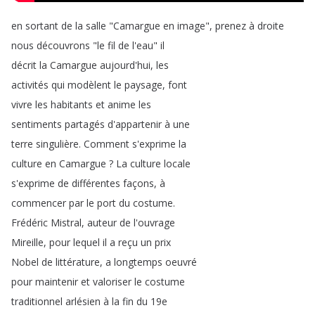
en
sortant
de
la
salle
"
Camargue
en
image
",
prenez
à
droite
nous
découvrons
"
le
fil
de
l'eau
"
il
décrit
la
Camargue
aujourd'hui
,
les
activités
qui
modèlent
le
paysage
,
font
vivre
les
habitants
et
anime
les
sentiments
partagés
d'appartenir
à
une
terre
singulière
.
Comment
s'exprime
la
culture
en
Camargue
?
La
culture
locale
s'exprime
de
différentes
façons
,
à
commencer
par
le
port
du
costume
.
Frédéric
Mistral
,
auteur
de
l'ouvrage
Mireille
,
pour
lequel
il
a
reçu
un
prix
Nobel
de
littérature
,
a
longtemps
oeuvré
pour
maintenir
et
valoriser
le
costume
traditionnel
arlésien
à
la
fin
du
19e