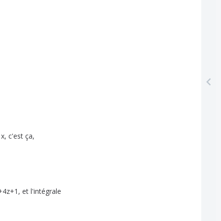
x
,
c'est
ça
,
+4z
+1,
et
l'intégrale