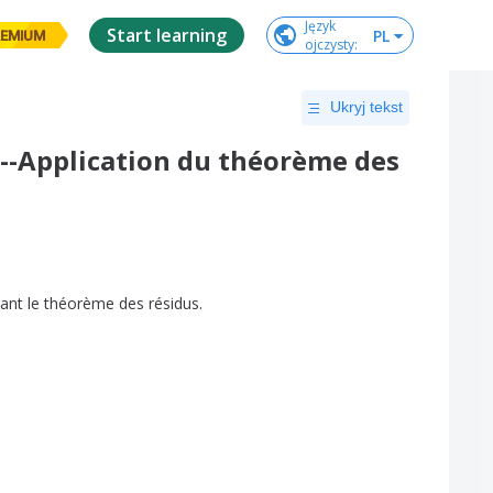
Język

Start learning
PL
EMIUM
ojczysty
:
Ukryj tekst
3--Application du théorème des
sant
le
théorème
des
résidus
.