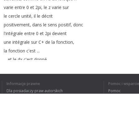
varie
entre
0
et
2pi
,
le
z
varie
sur
le
cercle
unité
,
il
le
décrit
positivement
,
dans
le
sens
positif
,
donc
l'intégrale
entre
0
et
2pi
devient
une
intégrale
sur
C
+
de
la
fonction
,
la
fonction
c'est
...
...
et
le
dx
c'est
donné
par
ce
qui
est
écrit
la
,
c'est
dz
/
iz
donc
je
l'écris
ici
.
Et
ça
,
ça
devient
Informacje prawne
Pomoc i wsparci
bon
,
donc
2/
i
c'est
-2i
,
Dla posiadaczy praw autorskich
Pomoc
ça
sort
à
l'extérieur
de
l'intégrale
,
Polityki prywatności
FAQ
il
me
reste
intégrale
sur
C
+
de
dz
,
ici
j'ai
un
z
et
un
z
qui
se
simplifie
Terms of Use
dz
/(
z
^2+4z
+1).
Rozszerzenie do przeglądarki