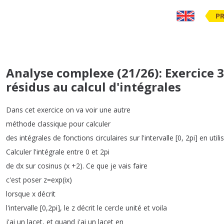
PR
Analyse complexe (21/26): Exercice 
résidus au calcul d'intégrales
Dans
cet
exercice
on
va
voir
une
autre
méthode
classique
pour
calculer
des
intégrales
de
fonctions
circulaires
sur
l'intervalle
[0, 2pi
]
en
utili
Calculer
l'intégrale
entre
0
et
2pi
de
dx
sur
cosinus
(
x
+2).
Ce
que
je
vais
faire
c'est
poser
z
=
exp
(
ix
)
lorsque
x
décrit
l'intervalle
[0,2pi
],
le
z
décrit
le
cercle
unité
et
voila
j'ai
un
lacet
,
et
quand
j'ai
un
lacet
en