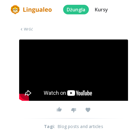
Dżungla
Kursy
Wróć
Tagi
:
Blog posts and articles