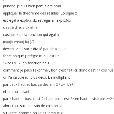
principe
je
suis
bien
parti
alors
pour
appliquer
le
théorème
des
résidus
.
Lorsque
z
est
égal
à
exp
(
ix
),
dz
est
égal
à
i
exp
(
ix
)
dx
c'est
à
dire
iz
dx
et
le
cosinus
x
de
la
fonction
qui
égal
à
(
exp
(
ix
)+
exp
(-ix
) )/2
devient
z
+1
sur
z
divisé
par
deux
et
la
fonction
que
j'intègre
ici
qui
est
un
1/(
cos
x
+2)
en
fonction
de
z
comment
je
peux
l'exprimer
,
bon
c'est
fait
ici
,
donc
c'est
1/
cosinus
on
l'a
calculé
ici
,
plus
deux
.
En
multipliant
par
deux
haut
et
bas
ça
devient
2 /
z
+ 1/
z
+4
et
en
multipliant
par
z
haut
et
bas
,
c'est
2z
haut
bas
c'est
2z
en
haut
,
divisé
par
z
^2 
alors
tout
suis
en
train
de
calculer
la
suivante
,
comme
on
l'a
dit
lorsque
x