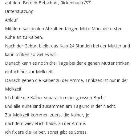
auf
dem
Betrieb
Betschart
,
Rickenbach
/
SZ
Unterstützung
Ablauf
Mit
dem
saisonalen
Abkalben
fangen
Mitte
März
die
ersten
Kühe
an
zu
Kalben
.
Nach
der
Geburt
bleibt
das
Kalb
24
Stunden
bei
der
Mutter
und
kann
trinken
so
viel
es
will
.
Danach
kann
es
noch
drei
Tage
bei
der
eigenen
Mutter
trinken
einfach
nur
zur
Melkzeit
.
Danach
gehen
die
Kälber
zu
der
Amme
,
Trinkzeit
ist
nur
in
der
Melkzeit
.
Ich
habe
die
Kälber
separat
in
einer
grossen
Bucht
und
alle
Kühe
sind
zusammen
am
Tag
und
in
der
Nacht
.
Zur
Melkzeit
kommen
zuerst
die
Kälber
,
je
nachdem
wieviel
ich
habe
,
zu
der
Amme
.
Ich
fixiere
die
Kälber
,
sonst
gibt
es
Stress
,