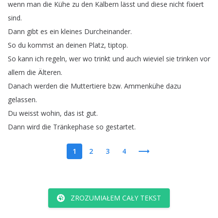
wenn
man
die
Kühe
zu
den
Kälbern
lässt
und
diese
nicht
fixiert
sind
.
Dann
gibt
es
ein
kleines
Durcheinander
.
So
du
kommst
an
deinen
Platz
,
tiptop
.
So
kann
ich
regeln
,
wer
wo
trinkt
und
auch
wieviel
sie
trinken
vor
allem
die
Älteren
.
Danach
werden
die
Muttertiere
bzw
.
Ammenkühe
dazu
gelassen
.
Du
weisst
wohin
,
das
ist
gut
.
Dann
wird
die
Tränkephase
so
gestartet
.
1
2
3
4
ZROZUMIAŁEM CAŁY TEKST