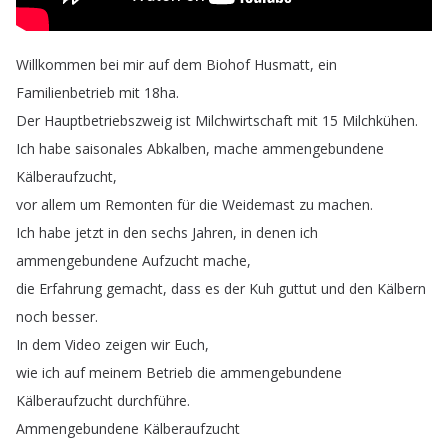
Willkommen
bei
mir
auf
dem
Biohof
Husmatt
,
ein
Familienbetrieb
mit
18ha
.
Der
Hauptbetriebszweig
ist
Milchwirtschaft
mit
15
Milchkühen
.
Ich
habe
saisonales
Abkalben
,
mache
ammengebundene
Kälberaufzucht
,
vor
allem
um
Remonten
für
die
Weidemast
zu
machen
.
Ich
habe
jetzt
in
den
sechs
Jahren
,
in
denen
ich
ammengebundene
Aufzucht
mache
,
die
Erfahrung
gemacht
,
dass
es
der
Kuh
guttut
und
den
Kälbern
noch
besser
.
In
dem
Video
zeigen
wir
Euch
,
wie
ich
auf
meinem
Betrieb
die
ammengebundene
Kälberaufzucht
durchführe
.
Ammengebundene
Kälberaufzucht