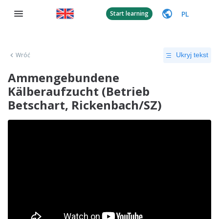
PL
Start learning
Wróć
Ukryj tekst
Ammengebundene
Kälberaufzucht (Betrieb
Betschart, Rickenbach/SZ)