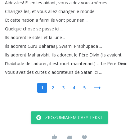
Aidez-les
!
Et
en
les
aidant
,
vous
aidez
vous-mêmes
.
Changez-les
,
et
vous
allez
changer
le
monde
Et
cette
nation
a
faim
!
Ils
vont
pour
rien
...
Quelque
chose
se
passe
ici
...
Ils
adorent
le
soleil
et
la
lune
..
Ils
adorent
Guru
Baharaaj
,
Swami
Prabhupada
...
Ils
adorent
Maharvishi
,
ils
adorent
le
Père
Divin
(
ils
avaient
l'habitude
de
l'adorer
,
il
est
mort
maintenant
) ...
Le
Père
Divin
Vous
avez
des
cultes
d'adorateurs
de
Satan
ici
...
1
2
3
4
5
ZROZUMIAŁEM CAŁY TEKST