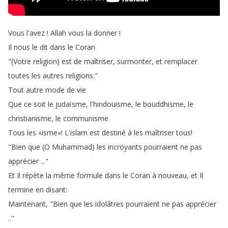
Vous
l'avez
!
Allah
vous
la
donner
!
Il
nous
le
dit
dans
le
Coran
"(
Votre
religion
)
est
de
maîtriser
,
surmonter
,
et
remplacer
toutes
les
autres
religions
."
Tout
autre
mode
de
vie
Que
ce
soit
le
judaïsme
,
l'hindouisme
,
le
bouddhisme
,
le
christianisme
,
le
communisme
Tous
les
«isme»
!
L'islam
est
destiné
à
les
maîtriser
tous
!
"
Bien
que
(
O
Muhammad
)
les
incroyants
pourraient
ne
pas
apprécier
..."
Et
Il
répète
la
même
formule
dans
le
Coran
à
nouveau
,
et
Il
termine
en
disant
:
Maintenant
, "
Bien
que
les
idolâtres
pourraient
ne
pas
apprécier
.."