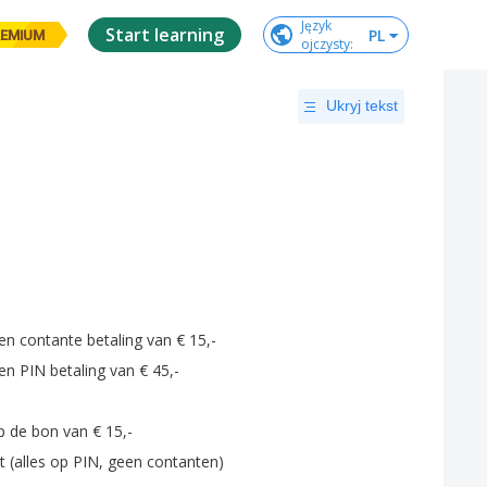
Język

Start learning
PL
EMIUM
ojczysty
:
Ukryj tekst
en
contante
betaling
van
€
15,-
en
PIN
betaling
van
€
45,-
p
de
bon
van
€
15,-
t
(
alles
op
PIN
,
geen
contanten
)