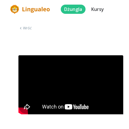
Dżungla
Kursy
Wróć