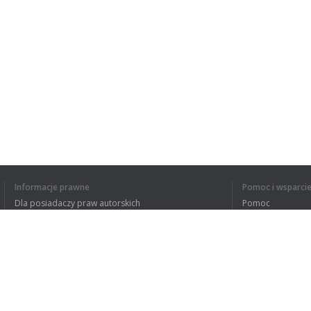
Informacje prawne
Pomoc i wsparci
Dla posiadaczy praw autorskich
Pomoc
Polityki prywatności
FAQ
Terms of Use
Rozszerzenie do przeglądarki