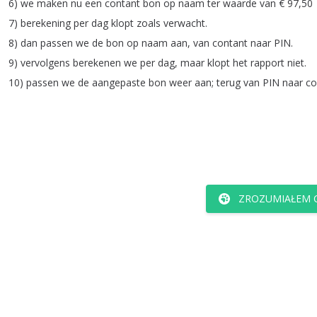
6)
we
maken
nu
een
contant
bon
op
naam
ter
waarde
van
€
97,50
7)
berekening
per
dag
klopt
zoals
verwacht
.
8)
dan
passen
we
de
bon
op
naam
aan
,
van
contant
naar
PIN
.
9)
vervolgens
berekenen
we
per
dag
,
maar
klopt
het
rapport
niet
.
10)
passen
we
de
aangepaste
bon
weer
aan
;
terug
van
PIN
naar
co
ZROZUMIAŁEM C