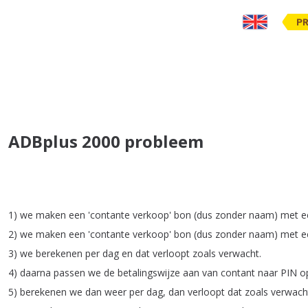
PR
ADBplus 2000 probleem
1)
we
maken
een
'contante
verkoop'
bon
(
dus
zonder
naam
)
met
e
2)
we
maken
een
'contante
verkoop'
bon
(
dus
zonder
naam
)
met
e
3)
we
berekenen
per
dag
en
dat
verloopt
zoals
verwacht
.
4)
daarna
passen
we
de
betalingswijze
aan
van
contant
naar
PIN
o
5)
berekenen
we
dan
weer
per
dag
,
dan
verloopt
dat
zoals
verwach