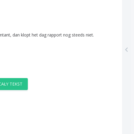
ntant
,
dan
klopt
het
dag
rapport
nog
steeds
niet
.
AŁY TEKST