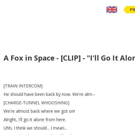
PR
A Fox in Space - [CLIP] - "I'll Go It 
[
TRAIN
INTERCOM
]
He
should
have
been
back
by
now
.
We're
alm--
[
CHARGE-TUNNEL
WHOOSHING
]
We're
almost
back
where
we
got
on
!
Alright
,
I'll
go
it
alone
from
here
.
Uhh
,
I
think
we
should
...
I
mean
...