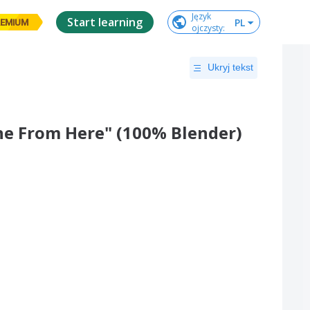
Język

Start learning
PL
EMIUM
ojczysty
:
Ukryj tekst
Alone From Here" (100% Blender)