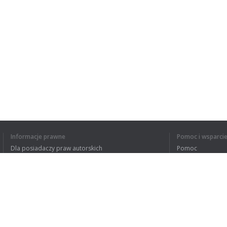
Informacje prawne
Pomoc i wsparci
Dla posiadaczy praw autorskich
Pomoc
Polityki prywatności
FAQ
Terms of Use
Rozszerzenie do przeglądarki