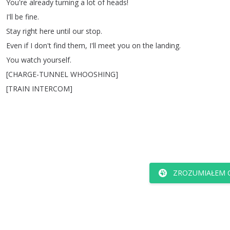
You're
already
turning
a
lot
of
heads
!
I'll
be
fine
.
Stay
right
here
until
our
stop
.
Even
if
I
don't
find
them
,
I'll
meet
you
on
the
landing
.
You
watch
yourself
.
[
CHARGE-TUNNEL
WHOOSHING
]
[
TRAIN
INTERCOM
]
ZROZUMIAŁEM C