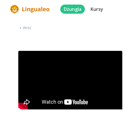
Dżungla
Kursy
Wróć