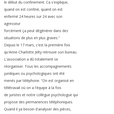
le
début
du
confinement
.
Ca
s'explique
,
quand
on
est
confiné
,
quand
on
est
enfermé
24
heures
sur
24
avec
son
agresseur
forcément
ça
peut
dégénérer
dans
des
situations
de
plus
en
plus
graves
."
Depuis
le
17
mars
,
c'est
la
première
fois
qu'Anne-Charlotte
Jelty
retrouve
son
bureau
.
L'association
a
dû
totalement
se
réorganiser
.
Tous
les
accompagnements
juridiques
ou
psychologiques
ont
été
menés
par
téléphone
.
"
On
est
organisé
en
télétravail
où
on
a
l'équipe
à
la
fois
de
juristes
et
notre
collègue
psychologue
qui
propose
des
permanences
téléphoniques
.
Quand
il
ya
besoin
d'analyser
des
pièces
,