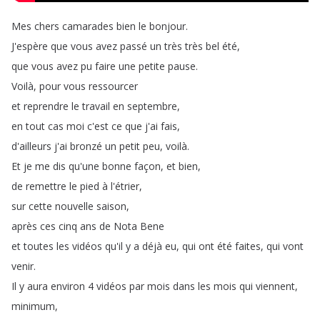
Mes
chers
camarades
bien
le
bonjour
.
J'espère
que
vous
avez
passé
un
très
très
bel
été
,
que
vous
avez
pu
faire
une
petite
pause
.
Voilà
,
pour
vous
ressourcer
et
reprendre
le
travail
en
septembre
,
en
tout
cas
moi
c'est
ce
que
j'ai
fais
,
d'ailleurs
j'ai
bronzé
un
petit
peu
,
voilà
.
Et
je
me
dis
qu'une
bonne
façon
,
et
bien
,
de
remettre
le
pied
à
l'étrier
,
sur
cette
nouvelle
saison
,
après
ces
cinq
ans
de
Nota
Bene
et
toutes
les
vidéos
qu'il
y
a
déjà
eu
,
qui
ont
été
faites
,
qui
vont
venir
.
Il
y
aura
environ
4
vidéos
par
mois
dans
les
mois
qui
viennent
,
minimum
,