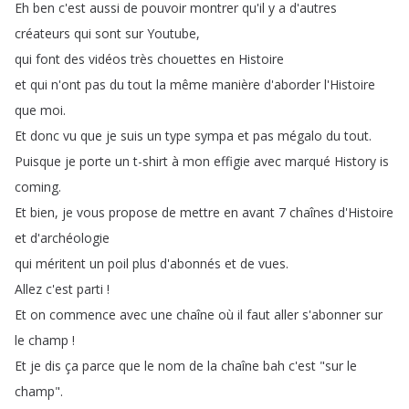
Eh
ben
c'est
aussi
de
pouvoir
montrer
qu'il
y
a
d'autres
créateurs
qui
sont
sur
Youtube
,
qui
font
des
vidéos
très
chouettes
en
Histoire
et
qui
n'ont
pas
du
tout
la
même
manière
d'aborder
l'Histoire
que
moi
.
Et
donc
vu
que
je
suis
un
type
sympa
et
pas
mégalo
du
tout
.
Puisque
je
porte
un
t-shirt
à
mon
effigie
avec
marqué
History
is
coming
.
Et
bien
,
je
vous
propose
de
mettre
en
avant
7
chaînes
d'Histoire
et
d'archéologie
qui
méritent
un
poil
plus
d'abonnés
et
de
vues
.
Allez
c'est
parti
!
Et
on
commence
avec
une
chaîne
où
il
faut
aller
s'abonner
sur
le
champ
!
Et
je
dis
ça
parce
que
le
nom
de
la
chaîne
bah
c'est
"
sur
le
champ
".