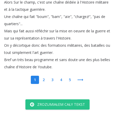
Alors
Sur
le
champ
,
c'est
une
chaîne
dédiée
à
l'Histoire
militaire
et
à
la
tactique
guerrière
.
Une
chaîne
qui
fait
"
boum
", "
bam
", "
aïe
", "
chargez
!
", "
pas
de
quartiers
"...
Mais
qui
fait
aussi
réfléchir
sur
la
mise
en
oeuvre
de
la
guerre
et
sur
sa
représentation
à
travers
l'Histoire
.
On
y
décortique
donc
des
formations
militaires
,
des
batailles
ou
tout
simplement
l'art
guerrier
.
Bref
un
très
beau
programme
et
sans
doute
une
des
plus
belles
chaîne
d'Histoire
de
Youtube
.
1
2
3
4
5
ZROZUMIAŁEM CAŁY TEKST