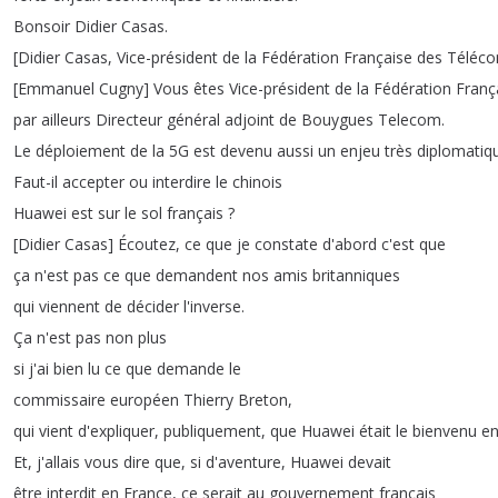
Bonsoir
Didier
Casas
.
[
Didier
Casas
,
Vice-président
de
la
Fédération
Française
des
Téléc
[
Emmanuel
Cugny
]
Vous
êtes
Vice-président
de
la
Fédération
Franç
par
ailleurs
Directeur
général
adjoint
de
Bouygues
Telecom
.
Le
déploiement
de
la
5G
est
devenu
aussi
un
enjeu
très
diplomatiq
Faut-il
accepter
ou
interdire
le
chinois
Huawei
est
sur
le
sol
français
?
[
Didier
Casas
]
Écoutez
,
ce
que
je
constate
d'abord
c'est
que
ça
n'est
pas
ce
que
demandent
nos
amis
britanniques
qui
viennent
de
décider
l'inverse
.
Ça
n'est
pas
non
plus
si
j'ai
bien
lu
ce
que
demande
le
commissaire
européen
Thierry
Breton
,
qui
vient
d'expliquer
,
publiquement
,
que
Huawei
était
le
bienvenu
e
Et
,
j'allais
vous
dire
que
,
si
d'aventure
,
Huawei
devait
être
interdit
en
France
,
ce
serait
au
gouvernement
français