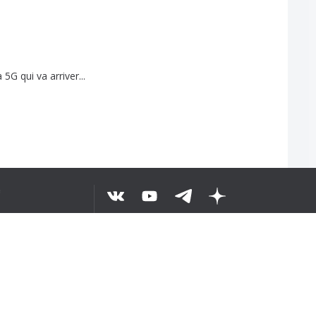
a
5G
qui
va
arriver
...
e
...6
AŁY TEKST
©
2026