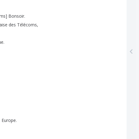
oms
]
Bonsoir
.
aise
des
Télécoms
,
ue
.
n
Europe
.