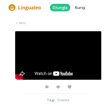
Dżungla
Kursy
Wróć
Tagi
:
Science