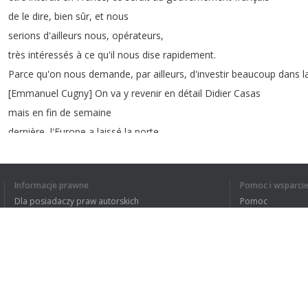
de
le
dire
,
bien
sûr
,
et
nous
serions
d'ailleurs
nous
,
opérateurs
,
très
intéressés
à
ce
qu'il
nous
dise
rapidement
.
Parce
qu'on
nous
demande
,
par
ailleurs
,
d'investir
beaucoup
dans
l
[
Emmanuel
Cugny
]
On
va
y
revenir
en
détail
Didier
Casas
mais
en
fin
de
semaine
dernière
,
l'Europe
a
laissé
la
porte
ouverte
au
chinois
Huawei
Informacje prawne
Pomoc i wsparci
Dla posiadaczy praw autorskich
Pomoc
Polityki prywatności
FAQ
1
2
3
4
5
Terms of Use
ZROZUMIAŁEM C
Rozszerzenie do przeglądarki