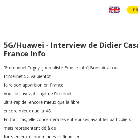
PR
5G/Huawei - Interview de Didier Cas
France Info
[
Emmanuel
Cugny
,
journaliste
France
Info
]
Bonsoir
à
tous
.
L'Internet
5G
va
bientôt
faire
son
apparition
en
France
.
Vous
le
savez
,
il
s'agit
de
l'Internet
ultra-rapide
,
encore
mieux
que
la
fibre
,
encore
mieux
que
la
4G
.
En
tout
cas
,
elle
concernera
les
entreprises
avant
les
particuliers
mais
représentent
déjà
de
forts
enjeux
économiques
et
financiers
.