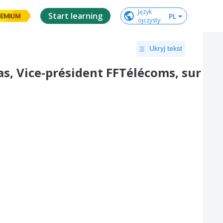
Język

Start learning
PL
EMIUM
ojczysty
:
Ukryj tekst
as, Vice-président FFTélécoms, sur