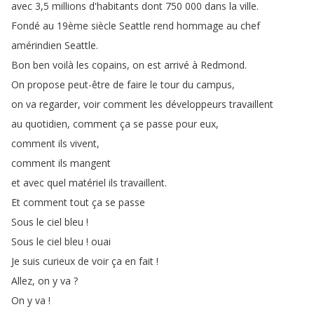
avec
3,5
millions
d'habitants
dont
750 000
dans
la
ville
.
Fondé
au
19ème
siècle
Seattle
rend
hommage
au
chef
amérindien
Seattle
.
Bon
ben
voilà
les
copains
,
on
est
arrivé
à
Redmond
.
On
propose
peut-être
de
faire
le
tour
du
campus
,
on
va
regarder
,
voir
comment
les
développeurs
travaillent
au
quotidien
,
comment
ça
se
passe
pour
eux
,
comment
ils
vivent
,
comment
ils
mangent
et
avec
quel
matériel
ils
travaillent
.
Et
comment
tout
ça
se
passe
Sous
le
ciel
bleu
!
Sous
le
ciel
bleu
!
ouai
Je
suis
curieux
de
voir
ça
en
fait
!
Allez
,
on
y
va
?
On
y
va
!