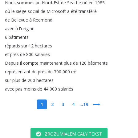
Nous
sommes
au
Nord-Est
de
Seattle
où
en
1985
où
le
siège
social
de
Microsoft
a
été
transféré
de
Bellevue
à
Redmond
avec
à
l'origine
6
bâtiments
répartis
sur
12
hectares
et
près
de
800
salariés
Depuis
il
compte
maintenant
plus
de
120
bâtiments
représentant
de
près
de
700 000
m²
sur
plus
de
200
hectares
avec
pas
moins
de
44 000
salariés
1
2
3
4
...19
ZROZUMIAŁEM CAŁY TEKST