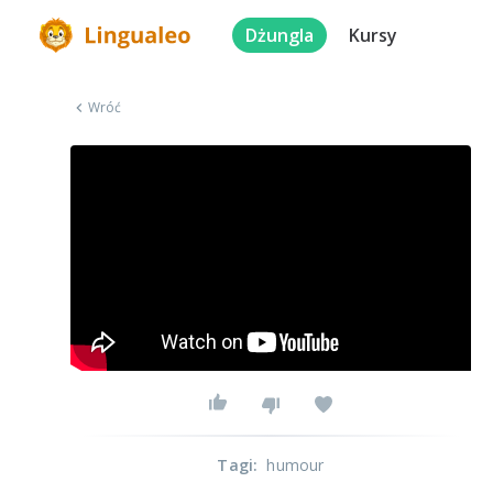
Dżungla
Kursy
Wróć
Tagi
:
humour