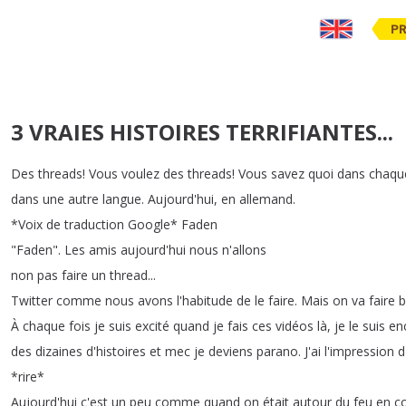
PR
3 VRAIES HISTOIRES TERRIFIANTES...
Des
threads
!
Vous
voulez
des
threads
!
Vous
savez
quoi
dans
chaqu
dans
une
autre
langue
.
Aujourd'hui
,
en
allemand
.
*
Voix
de
traduction
Google
*
Faden
"
Faden
".
Les
amis
aujourd'hui
nous
n'allons
non
pas
faire
un
thread
...
Twitter
comme
nous
avons
l'habitude
de
le
faire
.
Mais
on
va
faire
b
À
chaque
fois
je
suis
excité
quand
je
fais
ces
vidéos
là
,
je
le
suis
en
des
dizaines
d'histoires
et
mec
je
deviens
parano
.
J'ai
l'impression
d
*
rire
*
Aujourd'hui
c'est
un
peu
comme
quand
on
était
autour
du
feu
en
c