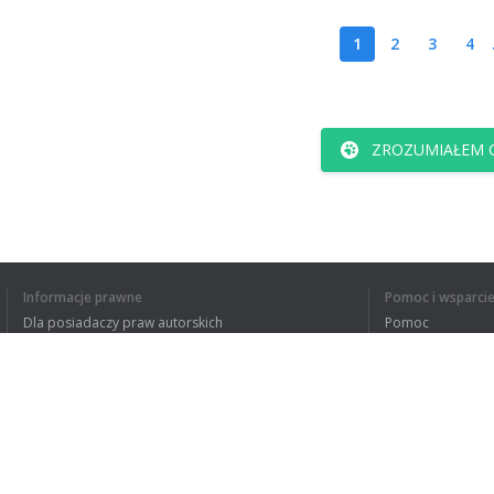
1
2
3
4
ZROZUMIAŁEM C
Informacje prawne
Pomoc i wsparci
Dla posiadaczy praw autorskich
Pomoc
Polityki prywatności
FAQ
Terms of Use
Rozszerzenie do przeglądarki