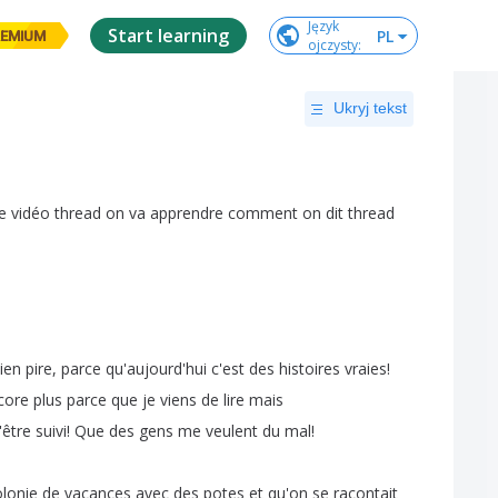
Język

Start learning
PL
EMIUM
ojczysty
:
Ukryj tekst
e
vidéo
thread
on
va
apprendre
comment
on
dit
thread
ien
pire
,
parce
qu'aujourd'hui
c'est
des
histoires
vraies
!
core
plus
parce
que
je
viens
de
lire
mais
'être
suivi
!
Que
des
gens
me
veulent
du
mal
!
olonie
de
vacances
avec
des
potes
et
qu'on
se
racontait