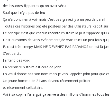
des
histoires
flippantes
qu'on
avait
vécu
.
Sauf
que
il
n'y
a
pas
de
feu
Ça
n'a
donc
rien
à
voir
mais
c'est
pas
grave
,
il
y
a
un
peu
de
pareil
Toutes
ces
histoires
ont
été
postées
par
des
utilisateurs
Reddit
sur
Le
principe
c'est
que
chacun
raconte
l'histoire
la
plus
flippante
qu'il
Il
est
questions
de
vrais
événements
,
de
vrais
trucs
un
peu
fous
qui
Et
c'est
très
creepy
MAIS
NE
DEVENEZ
PAS
PARANOS
on
est
là
jus
C'est
parti
...
J'entend
des
voix
La
première
histoire
est
celle
de
John
En
vrai
il
donne
pas
son
nom
mais
je
vais
l'appeler
John
pour
que
c
Un
jeune
homme
de
21
ans
devenu
récemment
policier
et
récemment
célibataire
.
Voilà
sa
copine
l'a
largué
ça
arrive
a
des
millions
d'hommes
tous
le