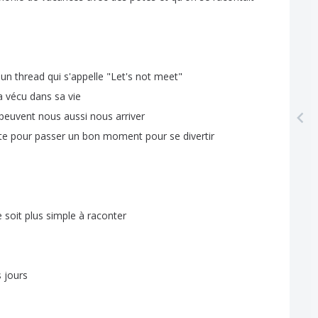
un
thread
qui
s'appelle
"
Let's
not
meet
"
a
vécu
dans
sa
vie
peuvent
nous
aussi
nous
arriver
te
pour
passer
un
bon
moment
pour
se
divertir
e
soit
plus
simple
à
raconter
s
jours