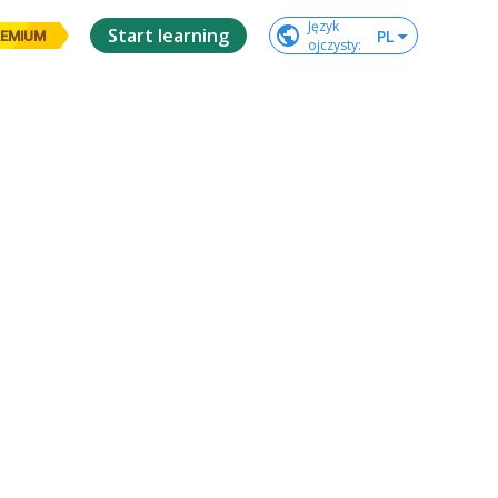
Język

Start learning
PL
EMIUM
ojczysty
: