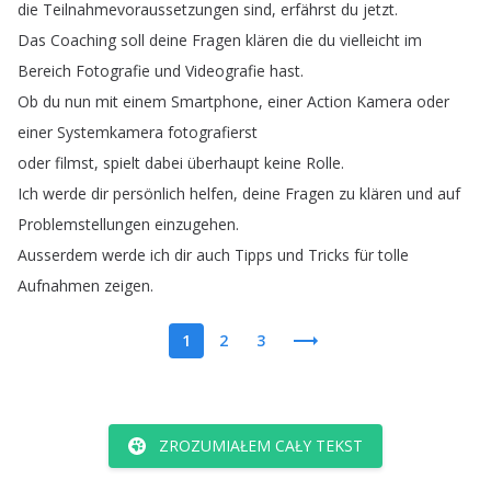
die
Teilnahmevoraussetzungen
sind
,
erfährst
du
jetzt
.
Das
Coaching
soll
deine
Fragen
klären
die
du
vielleicht
im
Bereich
Fotografie
und
Videografie
hast
.
Ob
du
nun
mit
einem
Smartphone
,
einer
Action
Kamera
oder
einer
Systemkamera
fotografierst
oder
filmst
,
spielt
dabei
überhaupt
keine
Rolle
.
Ich
werde
dir
persönlich
helfen
,
deine
Fragen
zu
klären
und
auf
Problemstellungen
einzugehen
.
Ausserdem
werde
ich
dir
auch
Tipps
und
Tricks
für
tolle
Aufnahmen
zeigen
.
1
2
3
ZROZUMIAŁEM CAŁY TEKST